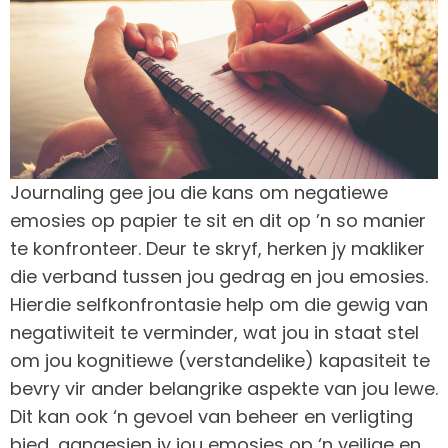
Journaling gee jou die kans om negatiewe
emosies op papier te sit en dit op ’n so manier
te konfronteer. Deur te skryf, herken jy makliker
die verband tussen jou gedrag en jou emosies.
Hierdie selfkonfrontasie help om die gewig van
negatiwiteit te verminder, wat jou in staat stel
om jou kognitiewe (verstandelike) kapasiteit te
bevry vir ander belangrike aspekte van jou lewe.
Dit kan ook ‘n gevoel van beheer en verligting
bied, aangesien jy jou emosies op ‘n veilige en