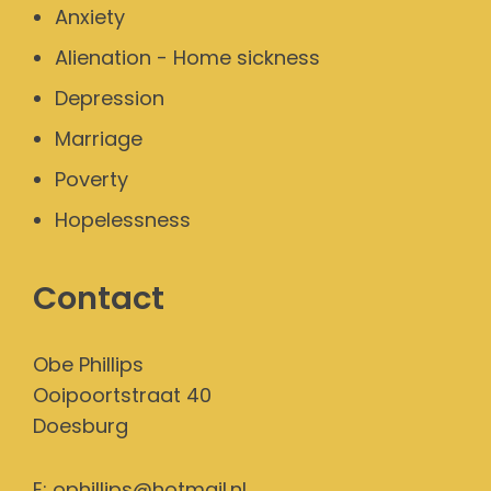
Anxiety
Alienation - Home sickness
Depression
Marriage
Poverty
Hopelessness
Contact
Obe Phillips
Ooipoortstraat 40
Doesburg
E:
ophillips@hotmail.nl