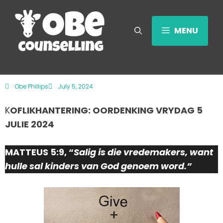
MENU
Obe Phillips
July 5, 2024
K
OFLIKHANTERING: OORDENKING VRYDAG 5
JULIE 2024
MATTEUS 5:9, “
Salig is die vredemakers, want
hulle sal kinders van God genoem word.”