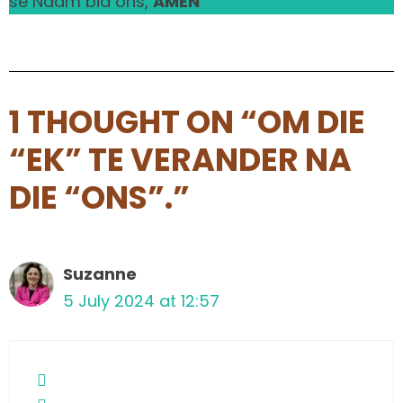
se Naam bid ons,
AMEN
1 THOUGHT ON “OM DIE
“EK” TE VERANDER NA
DIE “ONS”.”
Suzanne
5 July 2024 at 12:57