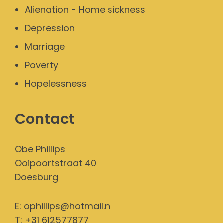
Alienation - Home sickness
Depression
Marriage
Poverty
Hopelessness
Contact
Obe Phillips
Ooipoortstraat 40
Doesburg
E:
ophillips@hotmail.nl
T: +31 612577877