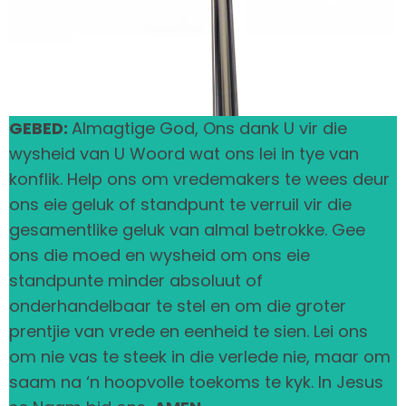
GEBED:
Almagtige God, Ons dank U vir die
wysheid van U Woord wat ons lei in tye van
konflik. Help ons om vredemakers te wees deur
ons eie geluk of standpunt te verruil vir die
gesamentlike geluk van almal betrokke. Gee
ons die moed en wysheid om ons eie
standpunte minder absoluut of
onderhandelbaar te stel en om die groter
prentjie van vrede en eenheid te sien. Lei ons
om nie vas te steek in die verlede nie, maar om
saam na ‘n hoopvolle toekoms te kyk. In Jesus