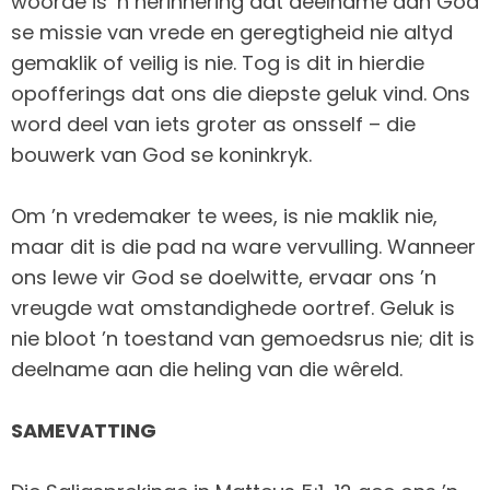
woorde is ’n herinnering dat deelname aan God
se missie van vrede en geregtigheid nie altyd
gemaklik of veilig is nie. Tog is dit in hierdie
opofferings dat ons die diepste geluk vind. Ons
word deel van iets groter as onsself – die
bouwerk van God se koninkryk.
Om ’n vredemaker te wees, is nie maklik nie,
maar dit is die pad na ware vervulling. Wanneer
ons lewe vir God se doelwitte, ervaar ons ’n
vreugde wat omstandighede oortref. Geluk is
nie bloot ’n toestand van gemoedsrus nie; dit is
deelname aan die heling van die wêreld.
SAMEVATTING