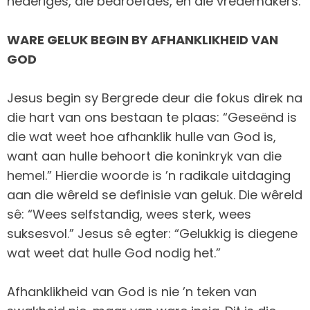
nederiges, die bedroefdes, en die vredemakers.
WARE GELUK BEGIN BY AFHANKLIKHEID VAN
GOD
Jesus begin sy Bergrede deur die fokus direk na
die hart van ons bestaan te plaas: “Geseënd is
die wat weet hoe afhanklik hulle van God is,
want aan hulle behoort die koninkryk van die
hemel.” Hierdie woorde is ’n radikale uitdaging
aan die wêreld se definisie van geluk. Die wêreld
sê: “Wees selfstandig, wees sterk, wees
suksesvol.” Jesus sê egter: “Gelukkig is diegene
wat weet dat hulle God nodig het.”
Afhanklikheid van God is nie ’n teken van