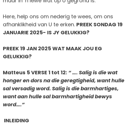
maar in ’n lewe wat op U gegrond is.
Here, help ons om nederig te wees, om ons
afhanklikheid van U te erken.
PREEK SONDAG 19
JANUARIE 2025- IS JY GELUKKIG?
PREEK 19 JAN 2025 WAT MAAK JOU EG
GELUKKIG?
Matteus 5 VERSE 1 tot 12:
“ …. Salig is die wat
honger en dors na die geregtigheid, want hulle
sal versadig word. Salig is die barmhartiges,
want aan hulle sal barmhartigheid bewys
word….”
INLEIDING