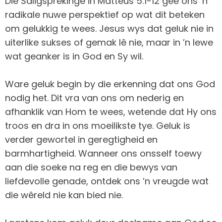
Die Saligsprekinge in Matteus 5:1-12 gee ons ’n
radikale nuwe perspektief op wat dit beteken
om gelukkig te wees. Jesus wys dat geluk nie in
uiterlike sukses of gemak lê nie, maar in ’n lewe
wat geanker is in God en Sy wil.
Ware geluk begin by die erkenning dat ons God
nodig het. Dit vra van ons om nederig en
afhanklik van Hom te wees, wetende dat Hy ons
troos en dra in ons moeilikste tye. Geluk is
verder gewortel in geregtigheid en
barmhartigheid. Wanneer ons onsself toewy
aan die soeke na reg en die bewys van
liefdevolle genade, ontdek ons ’n vreugde wat
die wêreld nie kan bied nie.