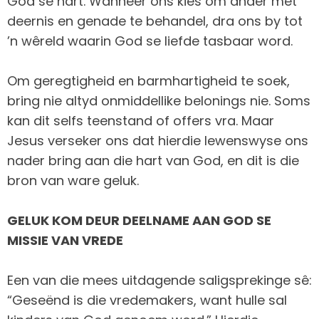
God se hart. Wanneer ons kies om ander met
deernis en genade te behandel, dra ons by tot
’n wêreld waarin God se liefde tasbaar word.
Om geregtigheid en barmhartigheid te soek,
bring nie altyd onmiddellike belonings nie. Soms
kan dit selfs teenstand of offers vra. Maar
Jesus verseker ons dat hierdie lewenswyse ons
nader bring aan die hart van God, en dit is die
bron van ware geluk.
GELUK KOM DEUR DEELNAME AAN GOD SE
MISSIE VAN VREDE
Een van die mees uitdagende saligsprekinge sê:
“Geseënd is die vredemakers, want hulle sal