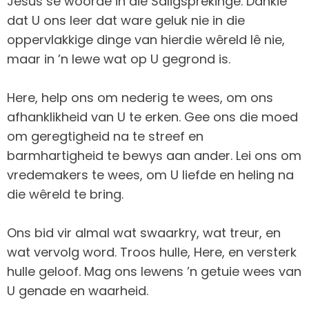
Jesus se woorde in die Saligsprekinge. Dankie
dat U ons leer dat ware geluk nie in die
oppervlakkige dinge van hierdie wêreld lê nie,
maar in ’n lewe wat op U gegrond is.
Here, help ons om nederig te wees, om ons
afhanklikheid van U te erken. Gee ons die moed
om geregtigheid na te streef en
barmhartigheid te bewys aan ander. Lei ons om
vredemakers te wees, om U liefde en heling na
die wêreld te bring.
Ons bid vir almal wat swaarkry, wat treur, en
wat vervolg word. Troos hulle, Here, en versterk
hulle geloof. Mag ons lewens ’n getuie wees van
U genade en waarheid.