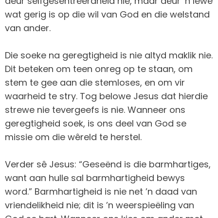
deur selfgesentreerdheid nie, maar deur ’n lewe
wat gerig is op die wil van God en die welstand
van ander.
Die soeke na geregtigheid is nie altyd maklik nie.
Dit beteken om teen onreg op te staan, om
stem te gee aan die stemloses, en om vir
waarheid te stry. Tog belowe Jesus dat hierdie
strewe nie tevergeefs is nie. Wanneer ons
geregtigheid soek, is ons deel van God se
missie om die wêreld te herstel.
Verder sê Jesus: “Geseënd is die barmhartiges,
want aan hulle sal barmhartigheid bewys
word.” Barmhartigheid is nie net ’n daad van
vriendelikheid nie; dit is ’n weerspieëling van