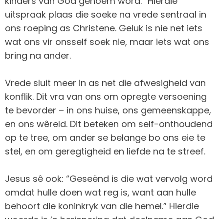
kinders van God genoem word.” Hierdie
uitspraak plaas die soeke na vrede sentraal in
ons roeping as Christene. Geluk is nie net iets
wat ons vir onsself soek nie, maar iets wat ons
bring na ander.
Vrede sluit meer in as net die afwesigheid van
konflik. Dit vra van ons om opregte versoening
te bevorder – in ons huise, ons gemeenskappe,
en ons wêreld. Dit beteken om self-onthoudend
op te tree, om ander se belange bo ons eie te
stel, en om geregtigheid en liefde na te streef.
Jesus sê ook: “Geseënd is die wat vervolg word
omdat hulle doen wat reg is, want aan hulle
behoort die koninkryk van die hemel.” Hierdie