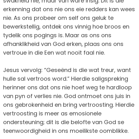
swakheid nie, maar van ware insig. Dit is die
erkenning dat ons nie ons eie redders kan wees
nie. As ons probeer om self ons geluk te
bewerkstellig, ontdek ons vinnig hoe broos en
tydelik ons pogings is. Maar as ons ons
afhanklikheid van God erken, plaas ons ons
vertroue in die Een wat nooit faal nie.
Jesus vervolg: “Geseënd is die wat treur, want
hulle sal vertroos word.” Hierdie saligspreking
herinner ons dat ons nie hoef weg te hardloop
van pyn of verlies nie. God ontmoet ons juis in
ons gebrokenheid en bring vertroosting. Hierdie
vertroosting is meer as emosionele
ondersteuning; dit is die belofte van God se
teenwoordigheid in ons moeilikste oomblikke.