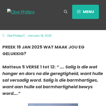
MENU
Obe Phillips
January 18, 2025
PREEK 19 JAN 2025 WAT MAAK JOU EG
GELUKKIG?
Matteus 5 VERSE 1 tot 12:
“ …. Salig is die wat
honger en dors na die geregtigheid, want hulle
sal versadig word. Salig is die barmhartiges,
want aan hulle sal barmhartigheid bewys
word….”