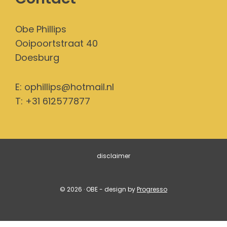
Obe Phillips
Ooipoortstraat 40
Doesburg
E:
ophillips@hotmail.nl
T: +31 612577877
disclaimer
© 2026 · OBE - design by
Progresso