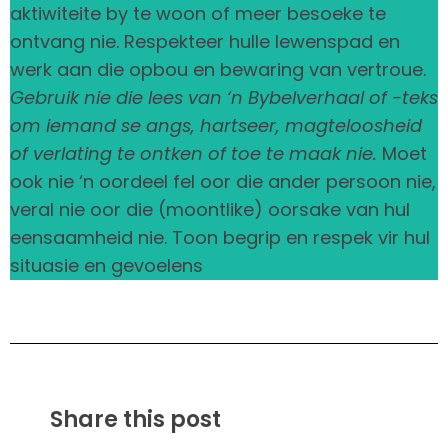
aktiwiteite by te woon of meer besoeke te
ontvang nie. Respekteer hulle lewenspad en
werk aan die opbou en bewaring van vertroue.
Gebruik nie die lees van ‘n Bybelverhaal of -teks
om iemand se angs, hartseer, magteloosheid
of verlating te ontken of toe te maak nie.
Moet
ook nie ‘n oordeel fel oor die ander persoon nie,
veral nie oor die (moontlike) oorsake van hul
eensaamheid nie. Toon begrip en respek vir hul
situasie en gevoelens
Share this post