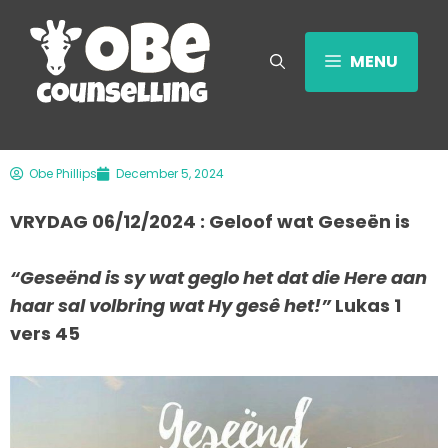
MENU
Obe Phillips
December 5, 2024
VRYDAG 06/12/2024 : Geloof wat Geseën is
“Geseënd is sy wat geglo het dat die Here aan
haar sal volbring wat Hy gesê het!”
Lukas 1
vers 45