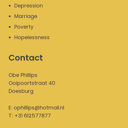
Depression
Marriage
Poverty
Hopelessness
Contact
Obe Phillips
Ooipoortstraat 40
Doesburg
E:
ophillips@hotmail.nl
T: +31 612577877