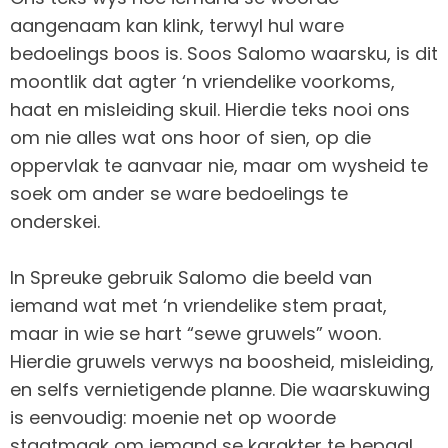
aangenaam kan klink, terwyl hul ware
bedoelings boos is. Soos Salomo waarsku, is dit
moontlik dat agter ‘n vriendelike voorkoms,
haat en misleiding skuil. Hierdie teks nooi ons
om nie alles wat ons hoor of sien, op die
oppervlak te aanvaar nie, maar om wysheid te
soek om ander se ware bedoelings te
onderskei.
In Spreuke gebruik Salomo die beeld van
iemand wat met ‘n vriendelike stem praat,
maar in wie se hart “sewe gruwels” woon.
Hierdie gruwels verwys na boosheid, misleiding,
en selfs vernietigende planne. Die waarskuwing
is eenvoudig: moenie net op woorde
staatmaak om iemand se karakter te bepaal