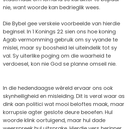
nie, want woorde kan bedrieglik wees.
Die Bybel gee verskeie voorbeelde van hierdie
beginsel. In 1 Konings 22 sien ons hoe koning
Agab vermomming gebruik om sy vyande te
mislei, maar sy boosheid lei uiteindelik tot sy
val. Sy uiterlike poging om die waarheid te
verdoesel, kon nie God se planne omseil nie.
In die hedendaagse wêreld ervaar ons ook
skynheiligheid en misleiding. Dit is veral waar as
dink aan politici wat mooi beloftes maak, maar
korrupsie agter geslote deure beoefen. Hul
woorde klink oortuigend, maar hul dade
weerspreek hul uitsprake. Hierdie vers herinner