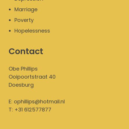
Marriage
Poverty
Hopelessness
Contact
Obe Phillips
Ooipoortstraat 40
Doesburg
E:
ophillips@hotmail.nl
T: +31 612577877