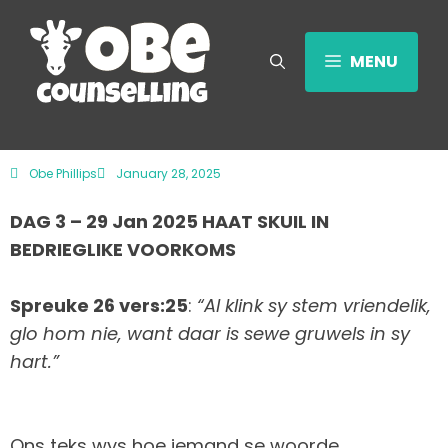
MENU
Obe Phillips
January 28, 2025
DAG 3 – 29 Jan 2025 HAAT SKUIL IN
BEDRIEGLIKE VOORKOMS
Spreuke 26 vers:25
:
“Al klink sy stem vriendelik,
glo hom nie, want daar is sewe gruwels in sy
hart.”
Ons teks wys hoe iemand se woorde