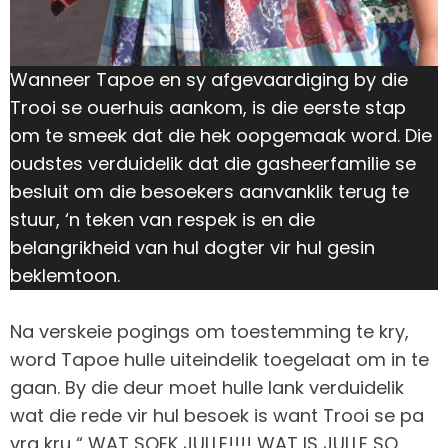
Wanneer Tapoe en sy afgevaardiging by die
Trooi se ouerhuis aankom, is die eerste stap
om te smeek dat die hek oopgemaak word. Die
oudstes verduidelik dat die gasheerfamilie se
besluit om die besoekers aanvanklik terug te
stuur, ‘n teken van respek is en die
belangrikheid van hul dogter vir hul gesin
beklemtoon.
Na verskeie pogings om toestemming te kry,
word Tapoe hulle uiteindelik toegelaat om in te
gaan. By die deur moet hulle lank verduidelik
wat die rede vir hul besoek is want Trooi se pa
vra kru “ WAT SOEK JULLE!!!! WAT IS JULLE SO