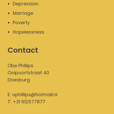
Depression
Marriage
Poverty
Hopelessness
Contact
Obe Phillips
Ooipoortstraat 40
Doesburg
E:
ophillips@hotmail.nl
T: +31 612577877