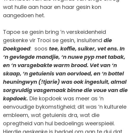
wat hulle aan haar en haar gesin kon
aangedoen het.
Tapoe se gesin bring ‘n verskeidenheid
geskenke vir Trooi se gesin, insluitend
die
Doekgoed
: soos
tee, koffie, suiker, vet ens. In
‘n gevlegde mandjie, ‘n nuwe pyp met tabak,
en ‘n varsgebakte warm brood. Vet van ‘n
skaap, ‘n getuienis van oorvloed, en ‘n bottel
heuningwyn (!tjarie) was ook ingesluit, almal
sorgvuldig vasgemaak binne die voue van die
kopdoek.
Die kopdoek was meer as ‘n
eenvoudige bykomstigheid; dit was ‘n kulturele
embleem, wat getuienis dra, wat die
opregtheid van hul bedoelings weerspieël.
Hierdie geskenke is bedoel om aan te dui dat