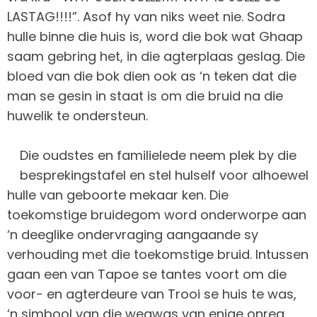
LASTAG!!!!”. Asof hy van niks weet nie. Sodra
hulle binne die huis is, word die bok wat Ghaap
saam gebring het, in die agterplaas geslag. Die
bloed van die bok dien ook as ‘n teken dat die
man se gesin in staat is om die bruid na die
huwelik te ondersteun.
Die oudstes en familielede neem plek by die
besprekingstafel en stel hulself voor alhoewel
hulle van geboorte mekaar ken. Die
toekomstige bruidegom word onderworpe aan
‘n deeglike ondervraging aangaande sy
verhouding met die toekomstige bruid. Intussen
gaan een van Tapoe se tantes voort om die
voor- en agterdeure van Trooi se huis te was,
‘n simbool van die wegwas van enige onreg