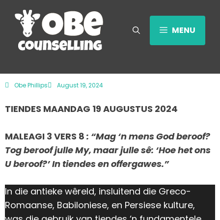
MENU
Obe Phillips
August 19, 2024
TIENDES MAANDAG 19 AUGUSTUS 2024
MALEAGI 3 VERS 8
: “Mag ‘n mens God beroof?
Tog beroof julle My, maar julle sê: ‘Hoe het ons
U beroof?’ In tiendes en offergawes.”
In die antieke wêreld, insluitend die Greco-
Romaanse, Babiloniese, en Persiese kulture,
was die gebruik van tiendes ‘n fundamentele