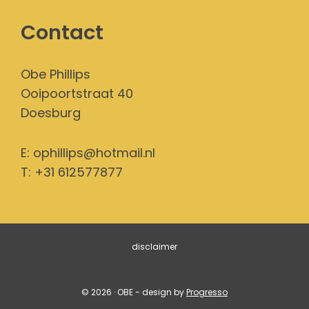
Contact
Obe Phillips
Ooipoortstraat 40
Doesburg
E:
ophillips@hotmail.nl
T: +31 612577877
disclaimer
© 2026 · OBE - design by
Progresso