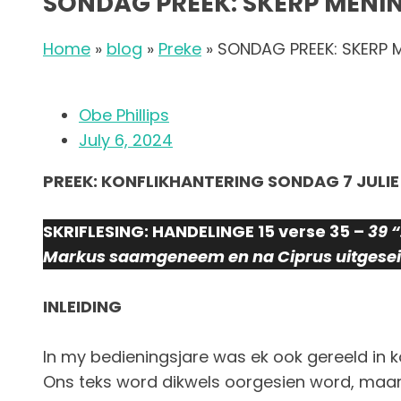
SONDAG PREEK: SKERP MENI
Home
»
blog
»
Preke
»
SONDAG PREEK: SKERP 
Obe Phillips
July 6, 2024
PREEK: KONFLIKHANTERING SONDAG 7 JULIE
SKRIFLESING: HANDELINGE 15 verse 35 –
39 “
Markus saamgeneem en na Ciprus uitgeseil
INLEIDING
In my bedieningsjare was ek ook gereeld in ko
Ons teks word dikwels oorgesien word, maar di