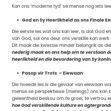
Kan ons ‘moderne tyd’ se mense nog iets lee
God en Sy Heerlikheid as ons Finale 
Die eerste les wat ons kan leer, is dat God e
van God, sal ons deur ons verskille kan werk
Dit maak die kwessie minder belangrik as die 
nederig maak en ons help om te verstaan dat
heerlikheid en die bevordering van Sy koninkr
Pasop vir Trots – Eiewaan
Die tweede les is die gevaar van eiewaan wan
mense se perspektiewe (menings) ons kan bie
geleentheid beskou om te groei, te vertrou e
hoe God verskillende kulture en agtergronde