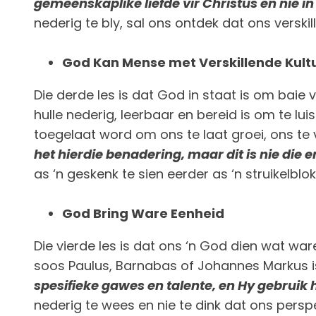
gemeenskaplike liefde vir Christus en nie i
nederig te bly, sal ons ontdek dat ons verskil
God Kan Mense met Verskillende Kult
Die derde les is dat God in staat is om baie
hulle nederig, leerbaar en bereid is om te lu
toegelaat word om ons te laat groei, ons te
het hierdie benadering, maar dit is nie die e
as ‘n geskenk te sien eerder as ‘n struikelblok
God Bring Ware Eenheid
Die vierde les is dat ons ‘n God dien wat wa
soos Paulus, Barnabas of Johannes Markus is,
spesifieke gawes en talente, en Hy gebruik h
nederig te wees en nie te dink dat ons persp