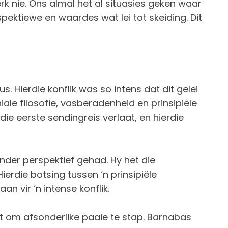
erk nie. Ons almal het al situasies geken waar
pektiewe en waardes wat lei tot skeiding. Dit
 Hierdie konflik was so intens dat dit gelei
iale filosofie, vasberadenheid en prinsipiële
ie eerste sendingreis verlaat, en hierdie
nder perspektief gehad. Hy het die
erdie botsing tussen ‘n prinsipiële
n vir ‘n intense konflik.
it om afsonderlike paaie te stap. Barnabas