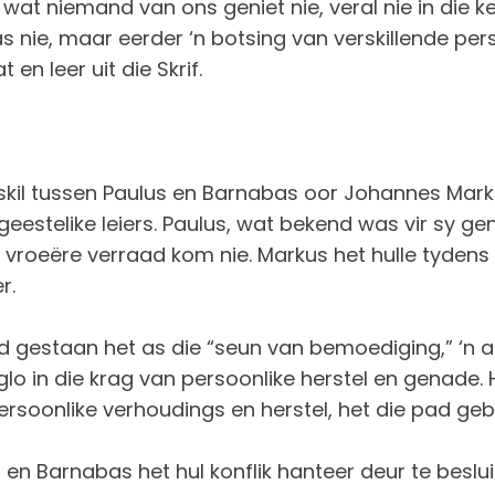
s wat niemand van ons geniet nie, veral nie in die k
s nie, maar eerder ‘n botsing van verskillende pers
en leer uit die Skrif.
skil tussen Paulus en Barnabas oor Johannes Markus.
geestelike leiers. Paulus, wat bekend was vir sy gen
roeëre verraad kom nie. Markus het hulle tydens d
r.
 gestaan het as die “seun van bemoediging,” ‘n a
o in die krag van persoonlike herstel en genade. Hi
soonlike verhoudings en herstel, het die pad gebaa
 en Barnabas het hul konflik hanteer deur te beslu