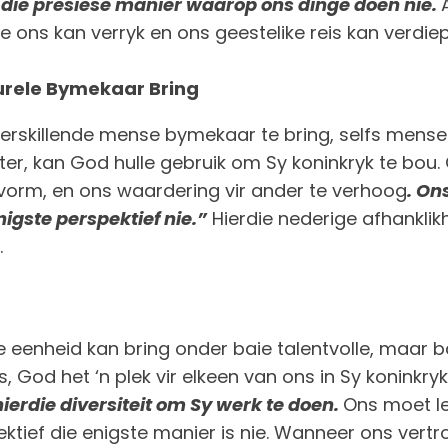
n die presiese manier waarop ons dinge doen nie.
le ons kan verryk en ons geestelike reis kan verdiep
urele Bymekaar Bring
 verskillende mense bymekaar te bring, selfs mens
ister, kan God hulle gebruik om Sy koninkryk te bou
 vorm, en ons waardering vir ander te verhoog
. On
nigste perspektief nie.”
Hierdie nederige afhanklik
.
re eenheid kan bring onder baie talentvolle, maar 
 God het ‘n plek vir elkeen van ons in Sy koninkryk
ierdie diversiteit om Sy werk te doen.
Ons moet l
ektief die enigste manier is nie. Wanneer ons vertr