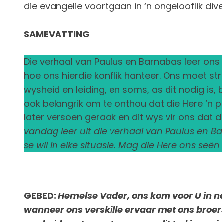
die evangelie voortgaan in ‘n ongelooflik di
SAMEVATTING
Die verhaal van Paulus en Barnabas leer ons d
hoe ons hierdie konflik hanteer. Ons moet st
wysheid en leiding, en soms, as dit nodig is,
ook belangrik om te onthou dat die Here ‘n p
later versoen geraak en dit wys vir ons dat d
vandag leer uit die verhaal van Paulus en B
se wil in elke situasie. Mag die Here ons seën
GEBED:
Hemelse Vader, ons kom voor U in ned
wanneer ons verskille ervaar met ons broers