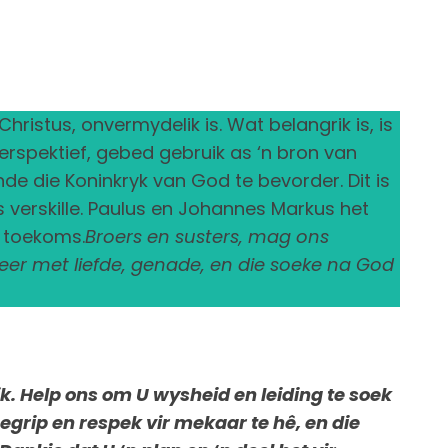
ristus, onvermydelik is. Wat belangrik is, is
erspektief, gebed gebruik as ‘n bron van
nde die Koninkryk van God te bevorder. Dit is
s verskille. Paulus en Johannes Markus het
e toekoms.
Broers en susters, mag ons
teer met liefde, genade, en die soeke na God
ik. Help ons om U wysheid en leiding te soek
egrip en respek vir mekaar te hê, en die