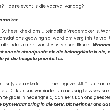
r? Hoe relevant is die voorval vandag?
Eenmaker
n Sy heerlikheid ons uiteindelike Vredemaker is. Wa
 omdat ons gedwing sal word om vergifnis te vra, t
uiteindelike doel van Jesus se heerlikheid.
Wanneer
 ons eie standpunte nie die belangrikste is nie,
yk die hoogste prioriteit is.
ner jy betrokke is in ‘n meningsverskil. Trots kan
d. Dit kan ons verhinder om nederig te wees en om
n te groei in nederigheid, dan eers kan ons geeste
 bymekaar bring in die kerk. Dit herinner ons da