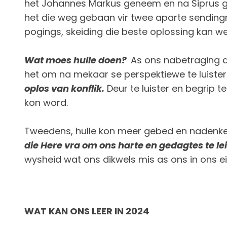
het Johannes Markus geneem en na Siprus gega
het die weg gebaan vir twee aparte sendingre
pogings, skeiding die beste oplossing kan w
Wat moes hulle doen?
As ons nabetraging d
het om na mekaar se perspektiewe te luister 
oplos van konflik.
Deur te luister en begrip 
kon word.
Tweedens, hulle kon meer gebed en nadenke g
die Here vra om ons harte en gedagtes te lei
wysheid wat ons dikwels mis as ons in ons e
WAT KAN ONS LEER IN 2024