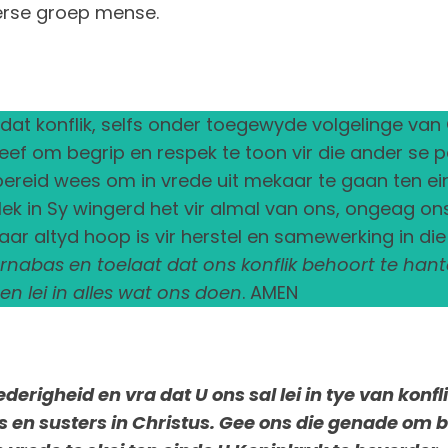
verse groep mense.
at konflik, selfs onder toegewyde volgelinge van Ch
reef om begrip en respek te toon vir die ander se p
 bereid wees om in vrede uit mekaar te gaan ten ei
lek in Sy wingerd het vir almal van ons, ongeag on
aar altyd hoop is vir herstel en samewerking in di
arnabas en toelaat dat ons konflik behoort te han
 en lei in alles wat ons doen
. AMEN
erigheid en vra dat U ons sal lei in tye van konfl
 en susters in Christus. Gee ons die genade om b