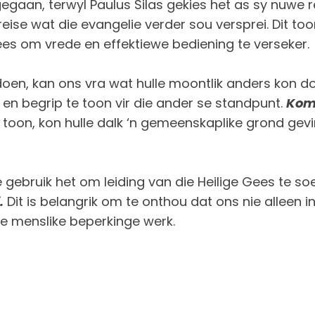
an, terwyl Paulus Silas gekies het as sy nuwe reis
ise wat die evangelie verder sou versprei. Dit to
ees om vrede en effektiewe bediening te verseker.
oen, kan ons vra wat hulle moontlik anders kon do
en begrip te toon vir die ander se standpunt.
Komm
te toon, kon hulle dalk ‘n gemeenskaplike grond g
ebruik het om leiding van die Heilige Gees te so
.
Dit is belangrik om te onthou dat ons nie alleen in
ie menslike beperkinge werk.