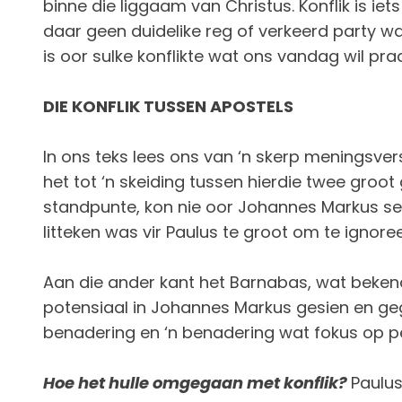
binne die liggaam van Christus. Konflik is iet
daar geen duidelike reg of verkeerd party wa
is oor sulke konflikte wat ons vandag wil praat 
DIE KONFLIK TUSSEN APOSTELS
In ons teks lees ons van ‘n skerp meningsver
het tot ‘n skeiding tussen hierdie twee groot 
standpunte, kon nie oor Johannes Markus se v
litteken was vir Paulus te groot om te ignoree
Aan die ander kant het Barnabas, wat bekend
potensiaal in Johannes Markus gesien en gegl
benadering en ‘n benadering wat fokus op per
Hoe het hulle omgegaan met konflik?
Paulus