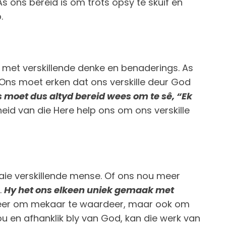
As ons bereid is om trots opsy te skuif en
.
e met verskillende denke en benaderings. As
. Ons moet erken dat ons verskille deur God
s moet dus altyd bereid wees om te sê, “Ek
heid van die Here help ons om ons verskille
baie verskillende mense. Of ons nou meer
.
Hy het ons elkeen uniek gemaak met
eer om mekaar te waardeer, maar ook om
ou en afhanklik bly van God, kan die werk van