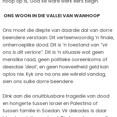
hoop op is, God se ware werk eers begin.
ONS WOON IN DIE VALLEI VAN WANHOOP
Ons moet die diepte van daardie dal van dorre
beendere verstaan. Dit verteenwoordig ‘n finale,
onherroeplike dood. Dit is ‘n toestand van
“vir
ons is dit verlore”.
Dit is ‘n situasie wat geen
menslike raad, geen politieke ooreenkoms of
deesdae
‘deal’
, en geen hoeveelheid geld kan
oplos nie. Kyk ons na ons eie wêreld vandag,
sien ons sulke dorre beendere.
Dink aan die onuitblusbare tragedie van dood
en hongerte tussen Israel en Palestina of
tussen familie in Soedan. Vir dekades is daar