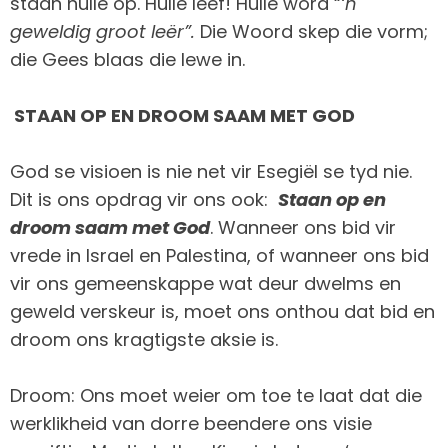
staan hulle op. Hulle leef! Hulle word “
‘n
geweldig groot leër”.
Die Woord skep die vorm;
die Gees blaas die lewe in.
STAAN OP EN DROOM SAAM MET GOD
God se visioen is nie net vir Esegiël se tyd nie.
Dit is ons opdrag vir ons ook:
Staan op en
droom saam met God
. Wanneer ons bid vir
vrede in Israel en Palestina, of wanneer ons bid
vir ons gemeenskappe wat deur dwelms en
geweld verskeur is, moet ons onthou dat bid en
droom ons kragtigste aksie is.
Droom: Ons moet weier om toe te laat dat die
werklikheid van dorre beendere ons visie