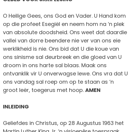
O Heilige Gees, ons God en Vader. U Hand kom
op die profeet Esegiël en neem hom na ‘n plek
van absolute doodsheid. Ons weet dat daardie
vallei van dorre beendere nie ver van ons eie
werklikheid is nie. Ons bid dat U die koue van
ons sinisme sal deurbreek en die gloed van U
droom in ons harte sal blaas. Maak ons
ontvanklik vir U onverwagse lewe. Ons vra dat U
ons vandag sal roep om op te staan as ‘n
groot leër, toegerus met hoop.
AMEN
INLEIDING
Geliefdes in Christus, op 28 Augustus 1963 het
Martin Luther King Jr. ‘n visioenêre toespraak