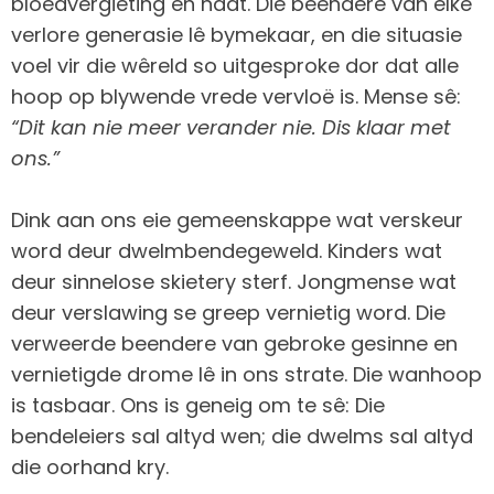
bloedvergieting en haat. Die beendere van elke
verlore generasie lê bymekaar, en die situasie
voel vir die wêreld so uitgesproke dor dat alle
hoop op blywende vrede vervloë is. Mense sê:
“Dit kan nie meer verander nie. Dis klaar met
ons.”
Dink aan ons eie gemeenskappe wat verskeur
word deur dwelmbendegeweld. Kinders wat
deur sinnelose skietery sterf. Jongmense wat
deur verslawing se greep vernietig word. Die
verweerde beendere van gebroke gesinne en
vernietigde drome lê in ons strate. Die wanhoop
is tasbaar. Ons is geneig om te sê: Die
bendeleiers sal altyd wen; die dwelms sal altyd
die oorhand kry.