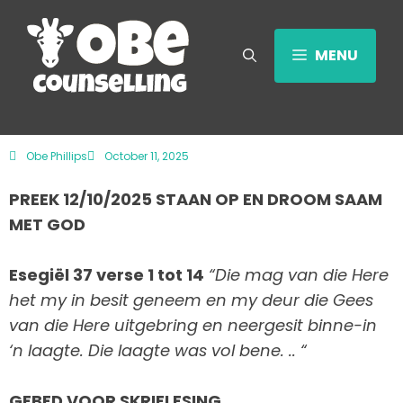
MENU
Obe Phillips
October 11, 2025
PREEK 12/10/2025 STAAN OP EN DROOM SAAM
MET GOD
Esegiël 37 verse 1 tot 14
“Die mag van die Here
het my in besit geneem en my deur die Gees
van die Here uitgebring en neergesit binne-in
‘n laagte. Die laagte was vol bene. .. “
GEBED VOOR SKRIFLESING