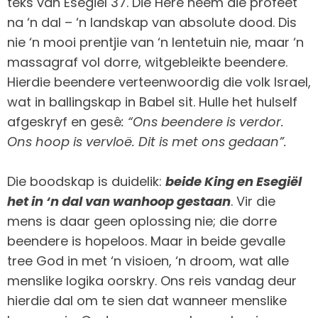
teks van Esegiël 37. Die Here neem die profeet
na ‘n dal – ‘n landskap van absolute dood. Dis
nie ‘n mooi prentjie van ‘n lentetuin nie, maar ‘n
massagraf vol dorre, witgebleikte beendere.
Hierdie beendere verteenwoordig die volk Israel,
wat in ballingskap in Babel sit. Hulle het hulself
afgeskryf en gesê
: “Ons beendere is verdor.
Ons hoop is vervloë. Dit is met ons gedaan”.
Die boodskap is duidelik:
beide King en Esegiël
het in ‘n dal van wanhoop gestaan
. Vir die
mens is daar geen oplossing nie; die dorre
beendere is hopeloos. Maar in beide gevalle
tree God in met ‘n visioen, ‘n droom, wat alle
menslike logika oorskry. Ons reis vandag deur
hierdie dal om te sien dat wanneer menslike