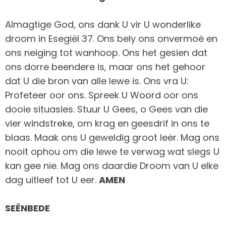
Almagtige God, ons dank U vir U wonderlike
droom in Esegiël 37. Ons bely ons onvermoë en
ons neiging tot wanhoop. Ons het gesien dat
ons dorre beendere is, maar ons het gehoor
dat U die bron van alle lewe is. Ons vra U:
Profeteer oor ons. Spreek U Woord oor ons
dooie situasies. Stuur U Gees, o Gees van die
vier windstreke, om krag en geesdrif in ons te
blaas. Maak ons U geweldig groot leër. Mag ons
nooit ophou om die lewe te verwag wat slegs U
kan gee nie. Mag ons daardie Droom van U elke
dag uitleef tot U eer.
AMEN
SEËNBEDE