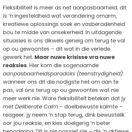
Fleksibiliteit is meer as net aanpasbaarheid; dit
is ’n ingesteldheid wat verandering omarm,
kreatiewe oplossings soek en vasberadenheid
bou te midde van onsekerheid. In uitdagende
situasies is ons dikwels geneig om terug te val
op ou gewoontes – dit wat in die verlede
gewerk het.
Maar nuwe krisisse vra nuwe
reaksies
. Hier kom die sogenaamde
aanpasbaarheidsparadoks (teenstrydigheid)
:
wanneer ons dit die nodigste het om aan te
pas, val ons terug op ou gewoontes wat nie
meer werk nie. Ware fleksibiliteit beteken dat jy
met
Deliberate Calm
– doelbewuste kalmte –
reageer: jy neem ’n stap terug, dink bewustelik
oor jou reaksie, en kies doelgerig ’n beter
benadering. Dit is nie passief nie – dis ‘n aktiewe