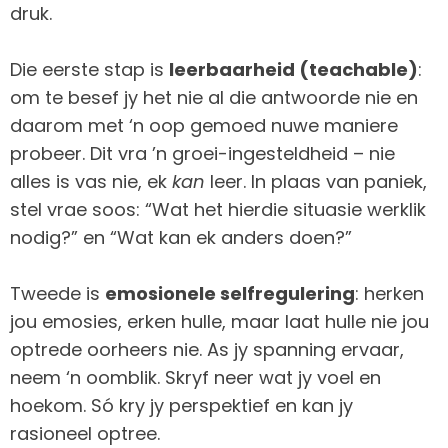
druk.
Die eerste stap is
leerbaarheid (teachable)
:
om te besef jy het nie al die antwoorde nie en
daarom met ‘n oop gemoed nuwe maniere
probeer. Dit vra ’n groei-ingesteldheid – nie
alles is vas nie, ek
kan
leer. In plaas van paniek,
stel vrae soos: “Wat het hierdie situasie werklik
nodig?” en “Wat kan ek anders doen?”
Tweede is
emosionele selfregulering
: herken
jou emosies, erken hulle, maar laat hulle nie jou
optrede oorheers nie. As jy spanning ervaar,
neem ‘n oomblik. Skryf neer wat jy voel en
hoekom. Só kry jy perspektief en kan jy
rasioneel optree.