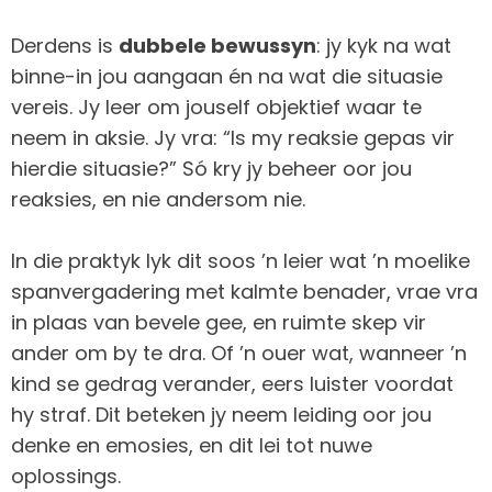
Derdens is
dubbele bewussyn
: jy kyk na wat
binne-in jou aangaan én na wat die situasie
vereis. Jy leer om jouself objektief waar te
neem in aksie. Jy vra: “Is my reaksie gepas vir
hierdie situasie?” Só kry jy beheer oor jou
reaksies, en nie andersom nie.
In die praktyk lyk dit soos ’n leier wat ’n moelike
spanvergadering met kalmte benader, vrae vra
in plaas van bevele gee, en ruimte skep vir
ander om by te dra. Of ’n ouer wat, wanneer ’n
kind se gedrag verander, eers luister voordat
hy straf. Dit beteken jy neem leiding oor jou
denke en emosies, en dit lei tot nuwe
oplossings.