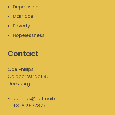
Depression
Marriage
Poverty
Hopelessness
Contact
Obe Phillips
Ooipoortstraat 40
Doesburg
E:
ophillips@hotmail.nl
T: +31 612577877