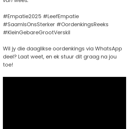
van wees.
#Empatie2025 #LeefEmpatie
#SaamIsOnsSterker #OordenkingsReeks
#KleinGebareGrootVerskil
Wil jy die daaglikse oordenkings via WhatsApp
deel? Laat weet, en ek stuur dit graag na jou
toe!