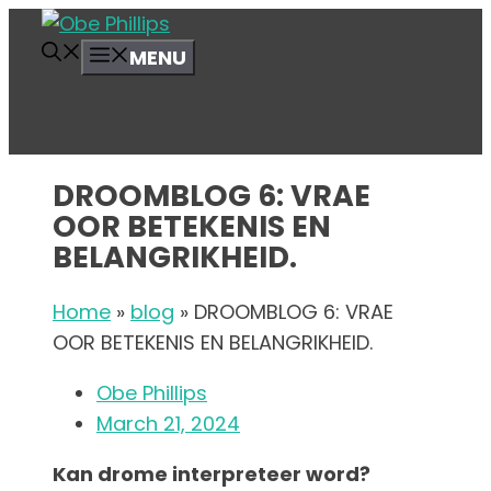
Skip
to
MENU
content
DROOMBLOG 6: VRAE
OOR BETEKENIS EN
BELANGRIKHEID.
Home
»
blog
»
DROOMBLOG 6: VRAE
OOR BETEKENIS EN BELANGRIKHEID.
Obe Phillips
March 21, 2024
Kan drome interpreteer word?