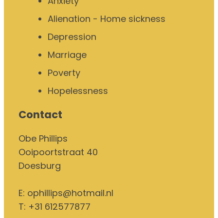
Anxiety
Alienation - Home sickness
Depression
Marriage
Poverty
Hopelessness
Contact
Obe Phillips
Ooipoortstraat 40
Doesburg
E:
ophillips@hotmail.nl
T: +31 612577877