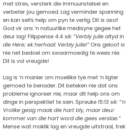
met stres, versterk die immuunstelsel en
verbeter jou gemoed. Lag verminder spanning
en kan selfs help om pyn te verlig. Dit is asof
God vir ons ‘n natuurlike medisyne gegee het
deur lag! Filippense 4:4 sê:
“Verbly julle altyd in
die Here; ek herhaal: Verbly julle!”
Ons geloof is
nie net bedoel om swaarmoedig te wees nie.
Dit is vol vreugde!
Lag is ‘n manier om moeilike tye met ‘n ligter
gemoed te benader. Dit beteken nie dat ons
probleme ignoreer nie, maar dit help ons om
dinge in perspektief te sien. Spreuke 15:13 sê:
“‘n
Vrolike gesig maak die hart bly, maar deur
kommer van die hart word die gees verslae.”
Mense wat maklik lag en vreugde uitstraal, trek