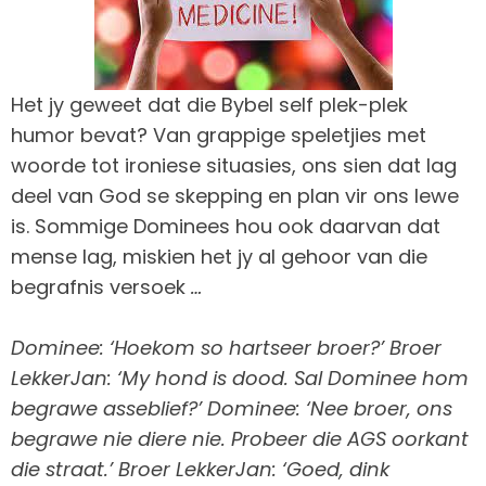
Het jy geweet dat die Bybel self plek-plek
humor bevat? Van grappige speletjies met
woorde tot ironiese situasies, ons sien dat lag
deel van God se skepping en plan vir ons lewe
is. Sommige Dominees hou ook daarvan dat
mense lag, miskien het jy al gehoor van die
begrafnis versoek
…
Dominee: ‘Hoekom so hartseer broer?’ Broer
LekkerJan: ‘My hond is dood. Sal Dominee hom
begrawe asseblief?’ Dominee: ‘Nee broer, ons
begrawe nie diere nie. Probeer die AGS oorkant
die straat.’
Broer LekkerJan
: ‘Goed, dink