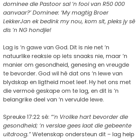
dominee die Pastoor sal ‘n fooi van R50 000
aanvaar?’ Dominee: ‘My magtig
Broer
LekkerJan
ek bedink my nou, kom sit, pleks jy sê
dis ‘n NG hondjie!
Lag is ‘n gawe van God. Dit is nie net ‘n
natuurlike reaksie op iets snaaks nie, maar ‘n
manier om gesondheid, genesing en vreugde
te bevorder. God wil hê dat ons ‘n lewe van
blydskap en ligtheid moet leef. Hy het ons met
die vermoë geskape om te lag, en dit is ‘n
belangrike deel van ‘n vervulde lewe.
Spreuke 17:22 sê:
“‘n Vrolike hart bevorder die
gesondheid; ‘n verslae gees laat die gebeente
uitdroog.”
Wetenskap ondersteun dit – lag help