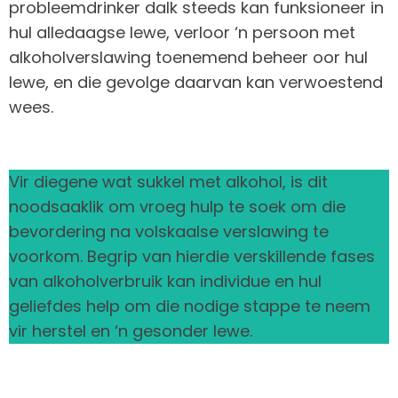
probleemdrinker dalk steeds kan funksioneer in
hul alledaagse lewe, verloor ‘n persoon met
alkoholverslawing toenemend beheer oor hul
lewe, en die gevolge daarvan kan verwoestend
wees.
Vir diegene wat sukkel met alkohol, is dit
noodsaaklik om vroeg hulp te soek om die
bevordering na volskaalse verslawing te
voorkom. Begrip van hierdie verskillende fases
van alkoholverbruik kan individue en hul
geliefdes help om die nodige stappe te neem
vir herstel en ‘n gesonder lewe.