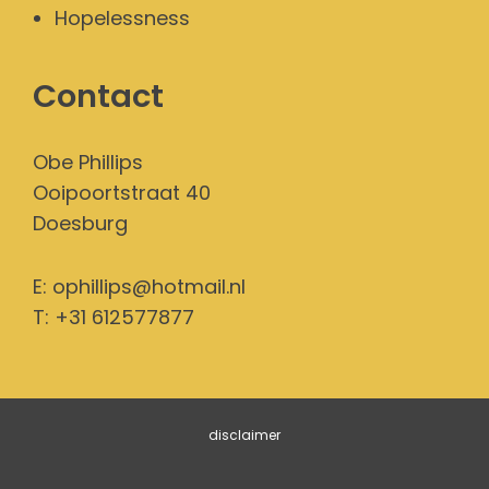
Hopelessness
Contact
Obe Phillips
Ooipoortstraat 40
Doesburg
E:
ophillips@hotmail.nl
T: +31 612577877
disclaimer