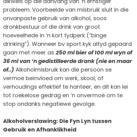
dikwels op die aanvang van ‘n ernstiger
probleem. Voorbeelde van misbruik sluit in die
onvanpaste gebruik van alkohol, soos
dronkbestuur of die drink van groot
hoeveelhede in ‘n kort tydperk (“binge
drinking”). Wanneer bv sport kyk altyd gepaard
gaan met meer as
250 ml bier of 100 ml wyn of
36 ml van ‘n gedistilleerde drank (nie en maar
of..)
Alkoholmisbruik kan die persoon se
vermoë beïnvloed om werk, skool, of
verhoudings effektief te hanteer, en dit kan lei
tot roekelose gedrag en ‘n onvermoë om te
stop ondanks negatiewe gevolge.
Alkoholverslawing: Die Fyn Lyn tussen
Gebruik en Afhanklikheid