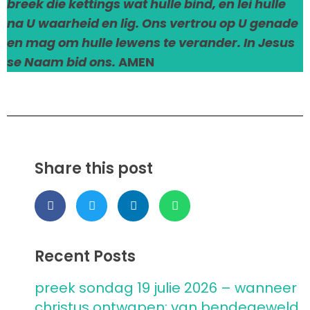
breek die kettings wat hulle bind, en lei hulle
na U waarheid en lig. Ons vertrou op U genade
en mag om hulle lewens te verander. In Jesus
se Naam bid ons.
AMEN
Share this post
Recent Posts
preek sondag 19 julie 2026 – wanneer
christus ontwapen: van bendegeweld