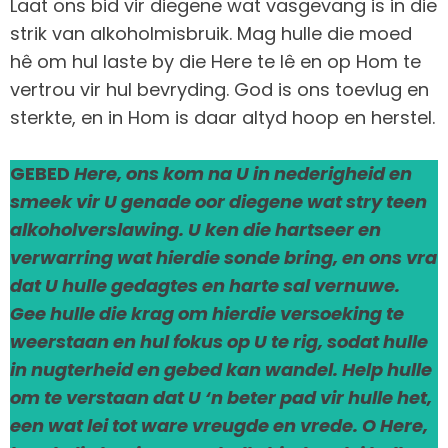
Laat ons bid vir diegene wat vasgevang is in die
strik van alkoholmisbruik. Mag hulle die moed
hê om hul laste by die Here te lê en op Hom te
vertrou vir hul bevryding. God is ons toevlug en
sterkte, en in Hom is daar altyd hoop en herstel.
GEBED
Here, ons kom na U in nederigheid en
smeek vir U genade oor diegene wat stry teen
alkoholverslawing. U ken die hartseer en
verwarring wat hierdie sonde bring, en ons vra
dat U hulle gedagtes en harte sal vernuwe.
Gee hulle die krag om hierdie versoeking te
weerstaan en hul fokus op U te rig, sodat hulle
in nugterheid en gebed kan wandel. Help hulle
om te verstaan dat U ‘n beter pad vir hulle het,
een wat lei tot ware vreugde en vrede. O Here,