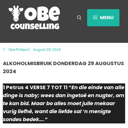
MENU
Obe Phillips
August 28, 2024
ALKOHOLMISBRUIK DONDERDAG 29 AUGUSTUS
2024
1 Petrus 4 VERSE 7 TOT 11 “
En die einde van alle
dinge is naby; wees dan ingetoë en nugter, om
te kan bid. Maar bo alles moet julle mekaar
vurig liefhê, want die liefde sal ‘n menigte
sondes bedek….”