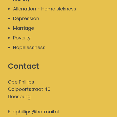
Alienation - Home sickness
Depression
Marriage
Poverty
Hopelessness
Contact
Obe Phillips
Ooipoortstraat 40
Doesburg
E:
ophillips@hotmail.nl