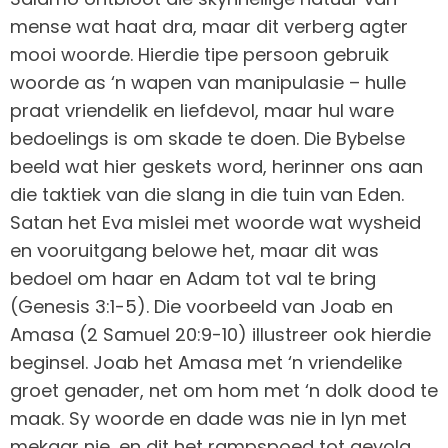
mense wat haat dra, maar dit verberg agter
mooi woorde. Hierdie tipe persoon gebruik
woorde as ‘n wapen van manipulasie – hulle
praat vriendelik en liefdevol, maar hul ware
bedoelings is om skade te doen. Die Bybelse
beeld wat hier geskets word, herinner ons aan
die taktiek van die slang in die tuin van Eden.
Satan het Eva mislei met woorde wat wysheid
en vooruitgang belowe het, maar dit was
bedoel om haar en Adam tot val te bring
(Genesis 3:1-5). Die voorbeeld van Joab en
Amasa (2 Samuel 20:9-10) illustreer ook hierdie
beginsel. Joab het Amasa met ‘n vriendelike
groet genader, net om hom met ‘n dolk dood te
maak. Sy woorde en dade was nie in lyn met
mekaar nie, en dit het rampspoed tot gevolg