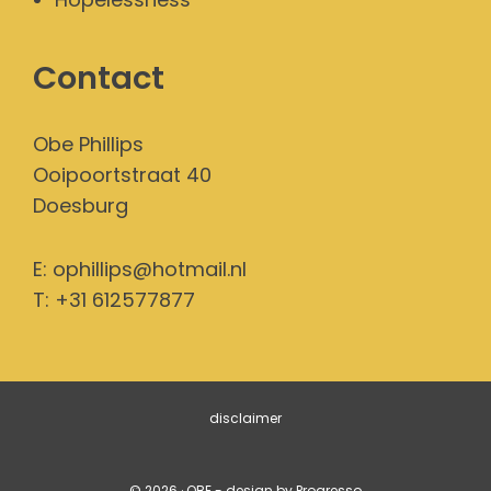
Contact
Obe Phillips
Ooipoortstraat 40
Doesburg
E:
ophillips@hotmail.nl
T: +31 612577877
disclaimer
© 2026 · OBE - design by
Progresso