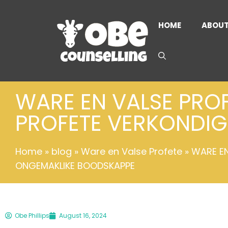
HOME
ABOU
WARE EN VALSE PRO
PROFETE VERKONDI
Home
»
blog
»
Ware en Valse Profete
»
WARE EN
ONGEMAKLIKE BOODSKAPPE
Obe Phillips
August 16, 2024