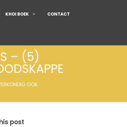
KHOI BOEK
CONTACT
 – (5)
BOODSKAPPE
 VERKONDIG OOK
his post