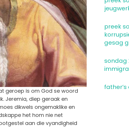
preek so
jeugwer
preek so
korrupsi
gesag go
sondag 2
immigra
father’s
 wat geroep is om God se woord
lik. Jeremia, diep geraak en
 moes dikwels ongemaklike en
dskappe het hom nie net
ootgestel aan die vyandigheid