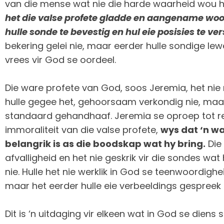
van die mense wat nie die harde waarheid wou h
het die valse profete gladde en aangename wo
hulle sonde te bevestig en hul eie posisies te ver
bekering gelei nie, maar eerder hulle sondige le
vrees vir God se oordeel.
Die ware profete van God, soos Jeremia, het ni
hulle gegee het, gehoorsaam verkondig nie, maar
standaard gehandhaaf. Jeremia se oproep tot reg
immoraliteit van die valse profete,
wys dat ‘n wa
belangrik is as die boodskap wat hy bring.
Die 
afvalligheid en het nie geskrik vir die sondes wat
nie. Hulle het nie werklik in God se teenwoordigh
maar het eerder hulle eie verbeeldings gespreek e
Dit is ‘n uitdaging vir elkeen wat in God se diens 