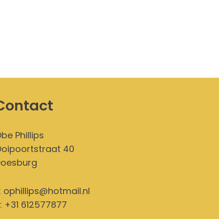
Contact
be Phillips
oipoortstraat 40
Doesburg
:
ophillips@hotmail.nl
: +31 612577877