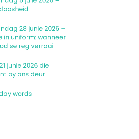
ndag 5 julie 2026 –
kloosheid
ndag 28 junie 2026 –
e in uniform: wanneer
d se reg verraai
1 junie 2026 die
nt by ons deur
 day words