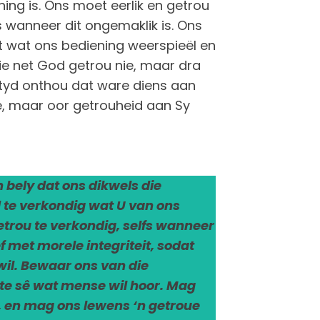
ing is. Ons moet eerlik en getrou
s wanneer dit ongemaklik is. Ons
it wat ons bediening weerspieël en
nie net God getrou nie, maar dra
ltyd onthou dat ware diens aan
, maar oor getrouheid aan Sy
 bely dat ons dikwels die
d te verkondig wat U van ons
trou te verkondig, selfs wanneer
f met morele integriteit, sodat
wil. Bewaar ons van die
te sê wat mense wil hoor. Mag
g, en mag ons lewens ‘n getroue