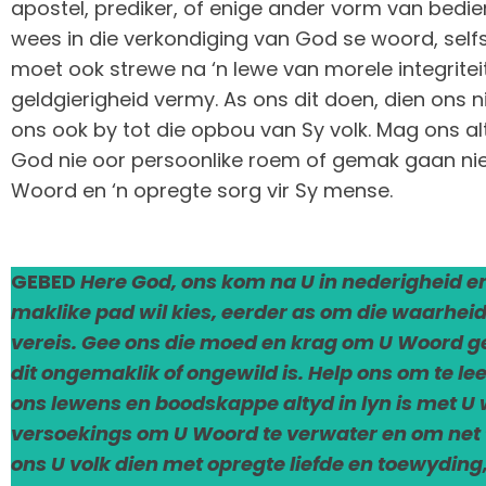
apostel, prediker, of enige ander vorm van bedien
wees in die verkondiging van God se woord, self
moet ook strewe na ‘n lewe van morele integrite
geldgierigheid vermy. As ons dit doen, dien ons 
ons ook by tot die opbou van Sy volk. Mag ons a
God nie oor persoonlike roem of gemak gaan nie
Woord en ‘n opregte sorg vir Sy mense.
GEBED
Here God, ons kom na U in nederigheid en
maklike pad wil kies, eerder as om die waarhei
vereis. Gee ons die moed en krag om U Woord ge
dit ongemaklik of ongewild is. Help ons om te lee
ons lewens en boodskappe altyd in lyn is met U 
versoekings om U Woord te verwater en om net 
ons U volk dien met opregte liefde en toewydin