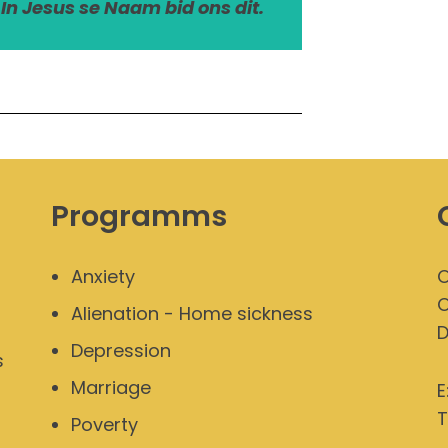
n Jesus se Naam bid ons dit.
Programms
Anxiety
O
O
Alienation - Home sickness
Depression
s
Marriage
E
T
Poverty