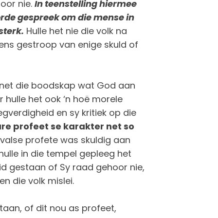
oor nie.
In teenstelling hiermee
orde gespreek om die mense in
sterk.
Hulle het nie die volk na
wens gestroop van enige skuld of
e net die boodskap wat God aan
 hulle het ook ‘n hoë morele
verdigheid en sy kritiek op die
re profeet se karakter net so
valse profete was skuldig aan
 hulle in die tempel gepleeg het
eid gestaan of Sy raad gehoor nie,
n die volk mislei.
staan, of dit nou as profeet,