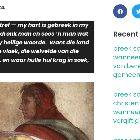
24
tref — my hart is gebreek in my
Recent 
‘n dronk man en soos ‘n man wat
y heilige woorde. Want die land
preek so
e vloek, die weivelde van die
wanneer
, en waar hulle hul krag in soek,
van ben
gemeen
preek so
christen
wanneer 
vergiftig