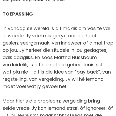
TOEPASSING
In vandag se wêreld is dit maklik om vas te val
in woede. Jy voel mis gekyk, oor die hoof
gesien, seergemaak, verrinneweer of almal trap
op jou. Jy herleef die situasie in jou gedagtes,
dalk daagliks. En soos Martha Nussbaum
verduidelik, is dit nie net die gebeurtenis self
wat pla nie – dit is die idee van “pay back”, van
regstelling, van vergelding. Jy wil hê iemand
moet voel wat jy gevoel het.
Maar hier’s die probleem: vergelding bring
selde vrede. Jy kan iemand straf, óf ignoreer, óf
uit jou lewe sny, maar jy bly steeds met die