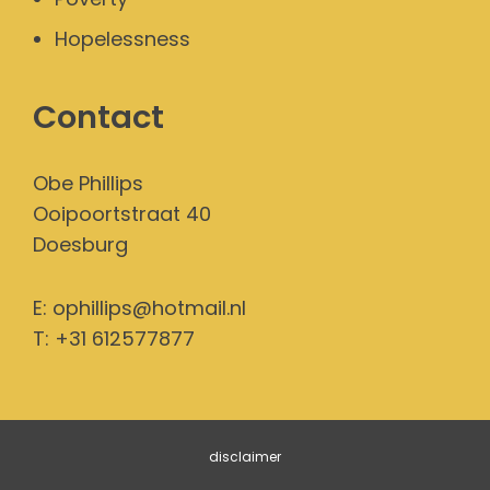
Hopelessness
Contact
Obe Phillips
Ooipoortstraat 40
Doesburg
E:
ophillips@hotmail.nl
T: +31 612577877
disclaimer