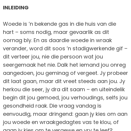
INLEIDING
Woede is ’n bekende gas in die huis van die
hart – soms nodig, maar gevaarlik as dit
oornag bly. En as daardie woede in wraak
verander, word dit soos ’n stadigwerkende gif –
dit verteer jou, nie die persoon wat jou
seergemaak het nie. Dalk het iemand jou onreg
aangedoen, jou geminag of vergeet. Jy probeer
dit laat gaan, maar dit vreet steeds aan jou. Jy
herkou die seer, jy dra dit saam – en uiteindelik
begin dit jou gemoed, jou verhoudings, selfs jou
gesondheid raak. Die vraag vandag is
eenvoudig, maar dringend: gaan jy kies om aan
jou woede en wraakgedagtes vas te klou, of
gaan jy kies om te vergewe en vry te leef?