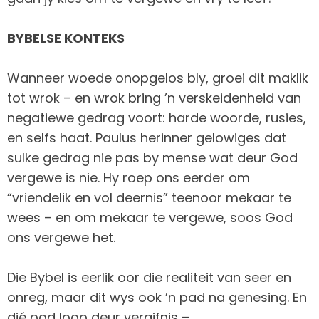
BYBELSE KONTEKS
Wanneer woede onopgelos bly, groei dit maklik
tot wrok – en wrok bring ’n verskeidenheid van
negatiewe gedrag voort: harde woorde, rusies,
en selfs haat. Paulus herinner gelowiges dat
sulke gedrag nie pas by mense wat deur God
vergewe is nie. Hy roep ons eerder om
“vriendelik en vol deernis” teenoor mekaar te
wees – en om mekaar te vergewe, soos God
ons vergewe het.
Die Bybel is eerlik oor die realiteit van seer en
onreg, maar dit wys ook ’n pad na genesing. En
dié pad loop deur vergifnis –