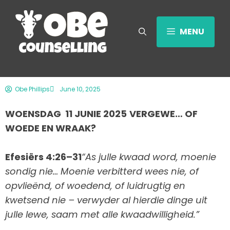
MENU
Obe Phillips
June 10, 2025
WOENSDAG 11 JUNIE 2025
VERGEWE… OF
WOEDE EN WRAAK?
Efesiërs 4:26–31
“As julle kwaad word, moenie
sondig nie… Moenie verbitterd wees nie, of
opvlieënd, of woedend, of luidrugtig en
kwetsend nie – verwyder al hierdie dinge uit
julle lewe, saam met alle kwaadwilligheid.”