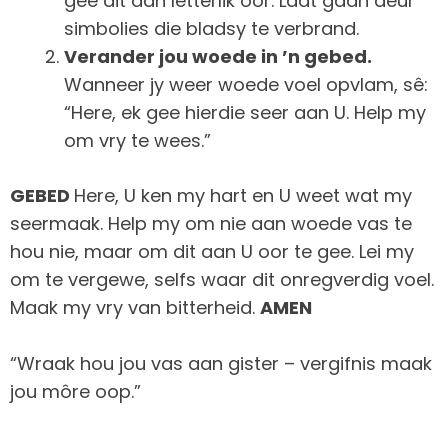
gee dit dan letterlik oor. Laat gaan deur
simbolies die bladsy te verbrand.
Verander jou woede in ’n gebed.
Wanneer jy weer woede voel opvlam, sê:
“Here, ek gee hierdie seer aan U. Help my
om vry te wees.”
GEBED
Here, U ken my hart en U weet wat my
seermaak. Help my om nie aan woede vas te
hou nie, maar om dit aan U oor te gee. Lei my
om te vergewe, selfs waar dit onregverdig voel.
Maak my vry van bitterheid.
AMEN
“Wraak hou jou vas aan gister – vergifnis maak
jou môre oop.”