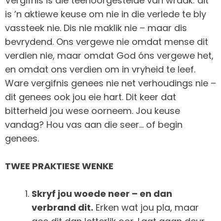
Vergifnis is die teenoorgestelde van wraak: dit
is ’n aktiewe keuse om nie in die verlede te bly
vassteek nie. Dis nie maklik nie – maar dis
bevrydend. Ons vergewe nie omdat mense dit
verdien nie, maar omdat God óns vergewe het,
en omdat ons verdien om in vryheid te leef.
Ware vergifnis genees nie net verhoudings nie –
dit genees ook jou eie hart. Dit keer dat
bitterheid jou wese oorneem. Jou keuse
vandag? Hou vas aan die seer… of begin
genees.
TWEE PRAKTIESE WENKE
Skryf jou woede neer – en dan
verbrand dit.
Erken wat jou pla, maar