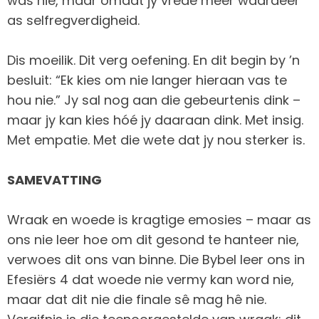
was nie, maar omdat jy vrede meer waardeer
as selfregverdigheid.
Dis moeilik. Dit verg oefening. En dit begin by ’n
besluit: “Ek kies om nie langer hieraan vas te
hou nie.” Jy sal nog aan die gebeurtenis dink –
maar jy kan kies hóé jy daaraan dink. Met insig.
Met empatie. Met die wete dat jy nou sterker is.
SAMEVATTING
Wraak en woede is kragtige emosies – maar as
ons nie leer hoe om dit gesond te hanteer nie,
verwoes dit ons van binne. Die Bybel leer ons in
Efesiërs 4 dat woede nie vermy kan word nie,
maar dat dit nie die finale sê mag hê nie.