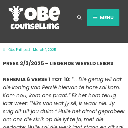
MENU
Obe Phillips
March 1, 2025
PREEK 2/3/2025 – LIEGENDE WERELD LEIERS
NEHEMIA 6 VERSE 1 TOT 10:
“….
Die gerug wil dat
die koning van Persië hiervan te hore sal kom.
Kom nou, kom ons praat.” Ek het hom terug
laat weet: “Niks van wat jy sê, is waar nie. Jy
suig dit uit jou duim.” Hulle het almal geprobeer
om ons die skrik op die lyf te ja, met die
gedagte: Hulle sal die werk laat staan en dit sal