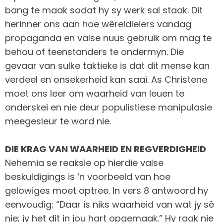
bang te maak sodat hy sy werk sal staak. Dit
herinner ons aan hoe wêreldleiers vandag
propaganda en valse nuus gebruik om mag te
behou of teenstanders te ondermyn. Die
gevaar van sulke taktieke is dat dit mense kan
verdeel en onsekerheid kan saai. As Christene
moet ons leer om waarheid van leuen te
onderskei en nie deur populistiese manipulasie
meegesleur te word nie.
DIE KRAG VAN WAARHEID EN REGVERDIGHEID
Nehemia se reaksie op hierdie valse
beskuldigings is ‘n voorbeeld van hoe
gelowiges moet optree. In vers 8 antwoord hy
eenvoudig: “Daar is niks waarheid van wat jy sê
nie; jy het dit in jou hart opgemaak.” Hy raak nie