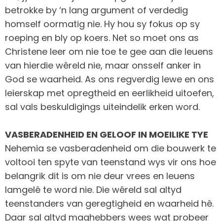
betrokke by ‘n lang argument of verdedig
homself oormatig nie. Hy hou sy fokus op sy
roeping en bly op koers. Net so moet ons as
Christene leer om nie toe te gee aan die leuens
van hierdie wêreld nie, maar onsself anker in
God se waarheid. As ons regverdig lewe en ons
leierskap met opregtheid en eerlikheid uitoefen,
sal vals beskuldigings uiteindelik erken word.
VASBERADENHEID EN GELOOF IN MOEILIKE TYE
Nehemia se vasberadenheid om die bouwerk te
voltooi ten spyte van teenstand wys vir ons hoe
belangrik dit is om nie deur vrees en leuens
lamgelê te word nie. Die wêreld sal altyd
teenstanders van geregtigheid en waarheid hê.
Daar sal altyd maghebbers wees wat probeer