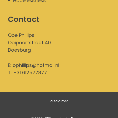
Hopelessness
Contact
Obe Phillips
Ooipoortstraat 40
Doesburg
E:
ophillips@hotmail.nl
T: +31 612577877
disclaimer