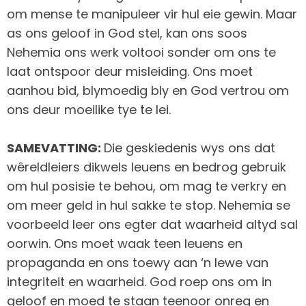
om mense te manipuleer vir hul eie gewin. Maar
as ons geloof in God stel, kan ons soos
Nehemia ons werk voltooi sonder om ons te
laat ontspoor deur misleiding. Ons moet
aanhou bid, blymoedig bly en God vertrou om
ons deur moeilike tye te lei.
SAMEVATTING:
Die geskiedenis wys ons dat
wêreldleiers dikwels leuens en bedrog gebruik
om hul posisie te behou, om mag te verkry en
om meer geld in hul sakke te stop. Nehemia se
voorbeeld leer ons egter dat waarheid altyd sal
oorwin. Ons moet waak teen leuens en
propaganda en ons toewy aan ‘n lewe van
integriteit en waarheid. God roep ons om in
geloof en moed te staan teenoor onreg en