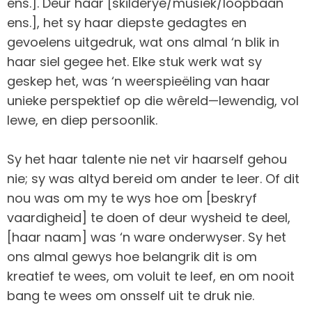
ens.]. Deur haar [skilderye/musiek/loopbaan
ens.], het sy haar diepste gedagtes en
gevoelens uitgedruk, wat ons almal ‘n blik in
haar siel gegee het. Elke stuk werk wat sy
geskep het, was ‘n weerspieëling van haar
unieke perspektief op die wêreld—lewendig, vol
lewe, en diep persoonlik.
Sy het haar talente nie net vir haarself gehou
nie; sy was altyd bereid om ander te leer. Of dit
nou was om my te wys hoe om [beskryf
vaardigheid] te doen of deur wysheid te deel,
[haar naam] was ‘n ware onderwyser. Sy het
ons almal gewys hoe belangrik dit is om
kreatief te wees, om voluit te leef, en om nooit
bang te wees om onsself uit te druk nie.