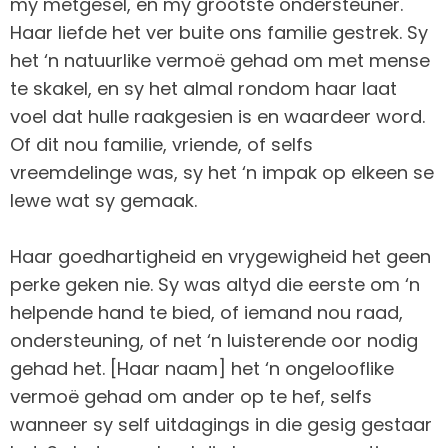
my metgesel, en my grootste ondersteuner.
Haar liefde het ver buite ons familie gestrek. Sy
het ‘n natuurlike vermoë gehad om met mense
te skakel, en sy het almal rondom haar laat
voel dat hulle raakgesien is en waardeer word.
Of dit nou familie, vriende, of selfs
vreemdelinge was, sy het ‘n impak op elkeen se
lewe wat sy gemaak.
Haar goedhartigheid en vrygewigheid het geen
perke geken nie. Sy was altyd die eerste om ‘n
helpende hand te bied, of iemand nou raad,
ondersteuning, of net ‘n luisterende oor nodig
gehad het. [Haar naam] het ‘n ongelooflike
vermoë gehad om ander op te hef, selfs
wanneer sy self uitdagings in die gesig gestaar