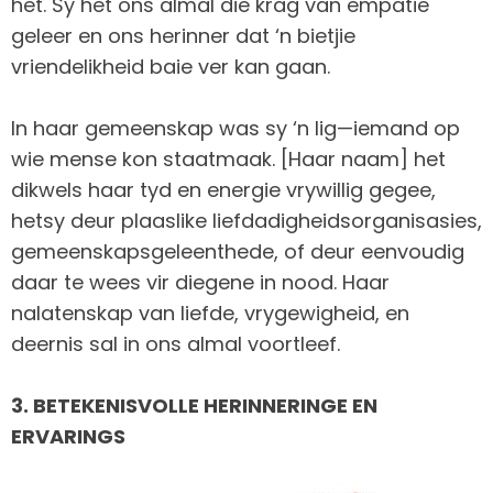
het. Sy het ons almal die krag van empatie
geleer en ons herinner dat ‘n bietjie
vriendelikheid baie ver kan gaan.
In haar gemeenskap was sy ‘n lig—iemand op
wie mense kon staatmaak. [Haar naam] het
dikwels haar tyd en energie vrywillig gegee,
hetsy deur plaaslike liefdadigheidsorganisasies,
gemeenskapsgeleenthede, of deur eenvoudig
daar te wees vir diegene in nood. Haar
nalatenskap van liefde, vrygewigheid, en
deernis sal in ons almal voortleef.
3. BETEKENISVOLLE HERINNERINGE EN
ERVARINGS