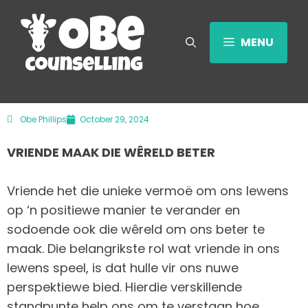
MENU
Obe Phillips
October 29, 2024
VRIENDE MAAK DIE WÊRELD BETER
Vriende het die unieke vermoë om ons lewens
op ‘n positiewe manier te verander en
sodoende ook die wêreld om ons beter te
maak. Die belangrikste rol wat vriende in ons
lewens speel, is dat hulle vir ons nuwe
perspektiewe bied. Hierdie verskillende
standpunte help ons om te verstaan hoe