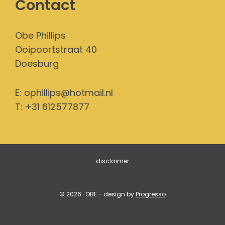
Contact
Obe Phillips
Ooipoortstraat 40
Doesburg
E:
ophillips@hotmail.nl
T: +31 612577877
disclaimer
© 2026 · OBE - design by
Progresso