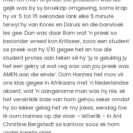
gejik was by sy broekzip omgewing, soms krap
hy vir 5 tot 15 sekondes lank elke 5 minute
terwyl hy van Kores en Daruis en die banvloek
les gee. Dan was daar Bam wat ’n preek so
besonder wreed kon Kritiseer, soos een student
se preek wat hy 1/10 gegee het en toe die
student protes aan teken sê hy ‘jy is gelukkig jy
het een gekry al wat reg was van jou preek was
AMEN aan die einde’. Oom Hannes het mos vir
ons klas gegee in Afrikaans met ‘n Nederlandse
aksent, wat ’n aangename man was hy nie, ek
het verskriklik baie van hom gehou seker omdat
hy so lekker gelag het vir my jokes, eendag toe
lê oom Hannes op die vloer – letterlik – in Ant
Christine Bergstedt se kantoor soos ek hom
onder kaarte skiet.