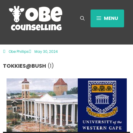
MENU
Obe Phillips
May 30, 2024
TOKKIES@BUSH
(1)