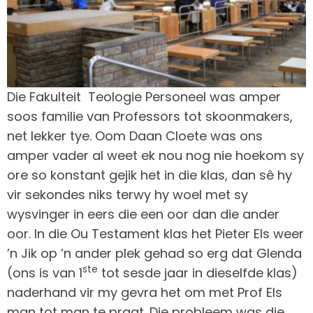
Die Fakulteit Teologie Personeel was amper
soos familie van Professors tot skoonmakers,
net lekker tye. Oom Daan Cloete was ons
amper vader al weet ek nou nog nie hoekom sy
ore so konstant gejik het in die klas, dan sê hy
vir sekondes niks terwy hy woel met sy
wysvinger in eers die een oor dan die ander
oor. In die Ou Testament klas het Pieter Els weer
’n Jik op ’n ander plek gehad so erg dat Glenda
ste
(ons is van 1
tot sesde jaar in dieselfde klas)
naderhand vir my gevra het om met Prof Els
man tot man te praat. Die probleem was die