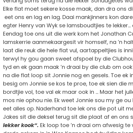
verlang soms terug na die lekker Sondagetes wat
Elke flat moet sekere kosse maak, dan dra ons die
eet ons en lag en lag. Daai mankjinners kon da
egter Henry van Wyk se lamsboudtjies te lekker… 
Eendag toe ons uit die werk kom het Jonathan Cu
lamskerrie aanmekaargesit vir homself, na ’n half
laat die reuk die hele flat vul, aartappeltjies is in
terwyl hy gou gaan sweet afspoel by die Clubhous
tyd en ek gaan maak ’n draai by die club om ook 
na die flat loop sit Jonnie nog en gesels. Toe ek i
besig om Jonnie se kos te proe, toe ek sien die m
bordtjie vol, toe val ek maar ook in … Maar het jul
mos nie ophou nie. Ek weet Jonnie sou my ge ou 
eet alles op. Naderhand toe lek ons die pot uit me
Jakes sit die deksel terug sit die plaat af en ons 
lekker kook”.
Ek loop toe ’n draai om afwesig te