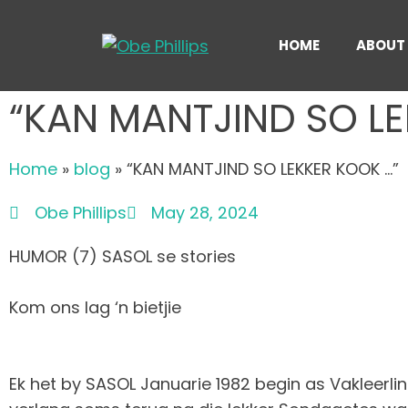
HOME
ABOUT
“KAN MANTJIND SO LE
Home
»
blog
»
“KAN MANTJIND SO LEKKER KOOK …”
Obe Phillips
May 28, 2024
HUMOR (7) SASOL se stories
Kom ons lag ‘n bietjie
Ek het by SASOL Januarie 1982 begin as Vakleerli