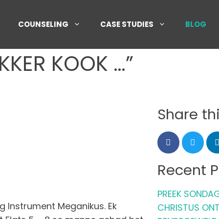
COUNSELING
CASE STUDIES
BLOG
KKER KOOK …”
Share th
Recent P
PREEK SONDAG
ng Instrument Meganikus. Ek
CHRISTUS ON