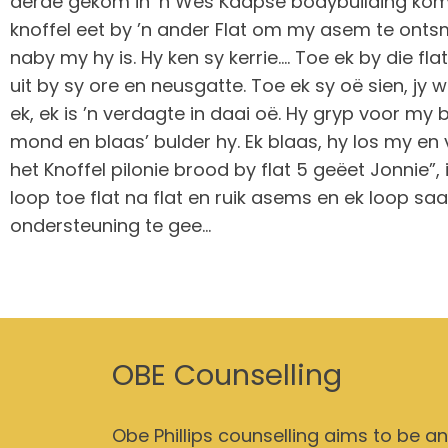
derde gekom in ’n Wes Kaapse bodybuilding komp
knoffel eet by ’n ander Flat om my asem te ontsm
naby my hy is. Hy ken sy kerrie…. Toe ek by die fl
uit by sy ore en neusgatte. Toe ek sy oë sien, jy 
ek, ek is ’n verdagte in daai oë. Hy gryp voor my
mond en blaas’ bulder hy. Ek blaas, hy los my en vr
het Knoffel pilonie brood by flat 5 geëet Jonnie
loop toe flat na flat en ruik asems en ek loop 
ondersteuning te gee…
OBE Counselling
Obe Phillips counselling aims to be an