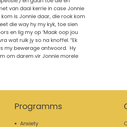
etisie.) en gaan toe uie en
et van daai kerrie in case Jonnie
at kom is Jonnie daar, die rook kom
weet die way hy my kyk, toe sien
 bors en lig my op ‘Maak oop jou
a wat ruik jy so na knoffel. “Ek
”, is my bewerage antwoord. Hy
saam om darem vir Jonnie morele
Programms
Anxiety
O