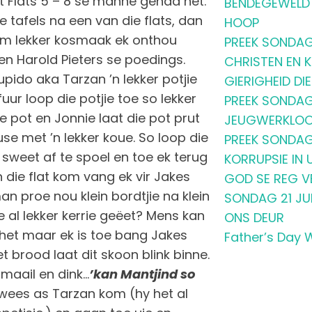
 Flats 5 – 8 se manne gehad het.
BENDEGEWELD 
 tafels na een van die flats, dan
HOOP
rem lekker kosmaak ek onthou
PREEK SONDAG 
en Harold Pieters se poedings.
CHRISTEN EN 
pido aka Tarzan ’n lekker potjie
GIERIGHEID DI
uur loop die potjie toe so lekker
PREEK SONDAG 
nie pot en Jonnie laat die pot prut
JEUGWERKLOO
e met ’n lekker koue. So loop die
PREEK SONDAG
sweet af te spoel en toe ek terug
KORRUPSIE IN
n die flat kom vang ek vir Jakes
GOD SE REG V
an proe nou klein bordtjie na klein
SONDAG 21 JUN
le al lekker kerrie geëet? Mens kan
ONS DEUR
het maar ek is toe bang Jakes
Father’s Day 
t brood laat dit skoon blink binne.
smaail en dink…
’kan Mantjind so
 wees as Tarzan kom (hy het al