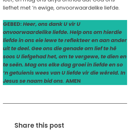
liefhet met ‘n ewige, onvoorwaardelike liefde.
GEBED:
Heer, ons dank U vir U
onvoorwaardelike liefde. Help ons om hierdie
liefde in ons eie lewe te reflekteer en aan ander
uit te deel. Gee ons die genade om lief te hê
soos U liefgehad het, om te vergewe, te dien en
te seën. Mag ons elke dag groei in liefde en so
‘n getuienis wees van U liefde vir die wêreld. In
Jesus se naam bid ons
.
AMEN
Share this post