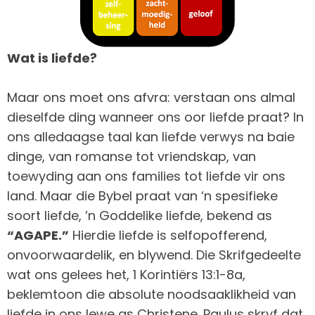
Wat is liefde?
Maar ons moet ons afvra: verstaan ons almal
dieselfde ding wanneer ons oor liefde praat? In
ons alledaagse taal kan liefde verwys na baie
dinge, van romanse tot vriendskap, van
toewyding aan ons families tot liefde vir ons
land. Maar die Bybel praat van ‘n spesifieke
soort liefde, ’n Goddelike liefde, bekend as
“AGAPE.”
Hierdie liefde is selfopofferend,
onvoorwaardelik, en blywend. Die Skrifgedeelte
wat ons gelees het, 1 Korintiërs 13:1-8a,
beklemtoon die absolute noodsaaklikheid van
liefde in ons lewe as Christene. Paulus skryf dat