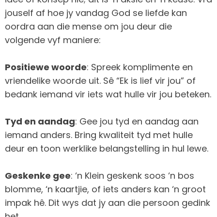
jouself af hoe jy vandag God se liefde kan
oordra aan die mense om jou deur die
volgende vyf maniere:
Positiewe woorde
: Spreek komplimente en
vriendelike woorde uit. Sê “Ek is lief vir jou” of
bedank iemand vir iets wat hulle vir jou beteken.
Tyd en aandag
: Gee jou tyd en aandag aan
iemand anders. Bring kwaliteit tyd met hulle
deur en toon werklike belangstelling in hul lewe.
Geskenke gee
: ‘n Klein geskenk soos ‘n bos
blomme, ‘n kaartjie, of iets anders kan ‘n groot
impak hê. Dit wys dat jy aan die persoon gedink
het.