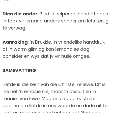
Dien die ander
: Bied ‘n helpende hand of doen
‘n taak vir iemand anders sonder om iets terug
te verwag.
Aanraking
: ‘n Drukkie, ‘n vriendelike handdruk
of ‘n warm glimlag kan iemand se dag
ophelder en wys dat jy vir hulle omgee.
SAMEVATTING
Liefde is die kern van die Christelike lewe. Dit is
nie net ‘n emosie nie, maar ‘n besluit en ‘n
manier van lewe. Mag ons daagliks streef
daarna om liefde in ons woorde en dade uit te
leef, en mag ons altyd onthou dat God ons