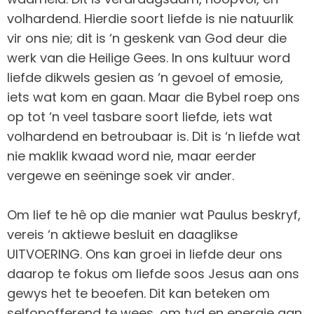
volhardend. Hierdie soort liefde is nie natuurlik
vir ons nie; dit is ‘n geskenk van God deur die
werk van die Heilige Gees. In ons kultuur word
liefde dikwels gesien as ‘n gevoel of emosie,
iets wat kom en gaan. Maar die Bybel roep ons
op tot ‘n veel tasbare soort liefde, iets wat
volhardend en betroubaar is. Dit is ‘n liefde wat
nie maklik kwaad word nie, maar eerder
vergewe en seëninge soek vir ander.
Om lief te hê op die manier wat Paulus beskryf,
vereis ‘n aktiewe besluit en daaglikse
UITVOERING. Ons kan groei in liefde deur ons
daarop te fokus om liefde soos Jesus aan ons
gewys het te beoefen. Dit kan beteken om
selfopofferend te wees, om tyd en energie aan