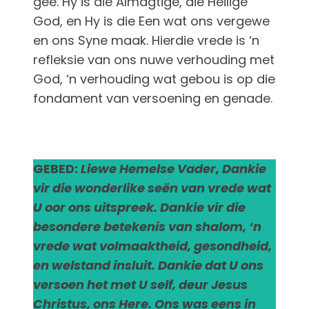
gee. Hy is die Almagtige, die Heilige
God, en Hy is die Een wat ons vergewe
en ons Syne maak. Hierdie vrede is ‘n
refleksie van ons nuwe verhouding met
God, ‘n verhouding wat gebou is op die
fondament van versoening en genade.
GEBED:
Liewe Hemelse Vader, Dankie
vir die wonderlike seën van vrede wat
U oor ons uitspreek. Dankie vir die
besondere betekenis van shalom, ‘n
vrede wat volmaaktheid, gesondheid,
en welstand insluit. Dankie dat U ons
versoen het met U self, deur Jesus
Christus, ons Here. Ons was eens in