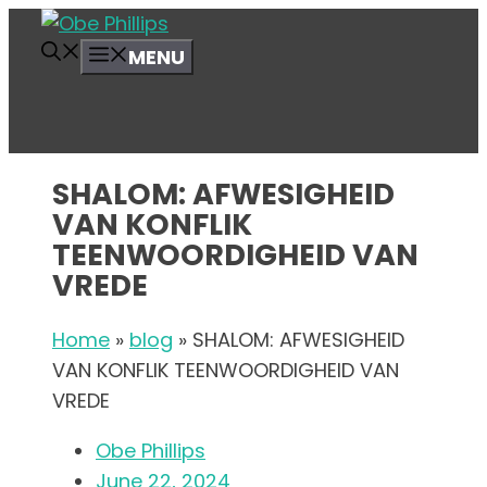
Skip
to
MENU
content
SHALOM: AFWESIGHEID
VAN KONFLIK
TEENWOORDIGHEID VAN
VREDE
Home
»
blog
»
SHALOM: AFWESIGHEID
VAN KONFLIK TEENWOORDIGHEID VAN
VREDE
Obe Phillips
June 22, 2024