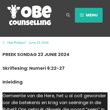
MENU
Obe Phillips
June 23, 2024
PREEK SONDAG 23 JUNIE 2024
Skriflesing: Numeri 6:22-27
Inleiding
Gemeente van die Here, het u al ooit gewonder
oor die betekenis en krag van seëninge in die
Bybel? Ons gebruik dikwels die woord “seën” in