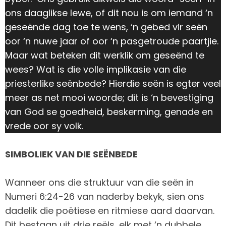
ons daaglikse lewe, of dit nou is om iemand ‘n
geseënde dag toe te wens, ‘n gebed vir seën
oor ‘n nuwe jaar of oor ‘n pasgetroude paartjie.
Maar wat beteken dit werklik om geseënd te
wees? Wat is die volle implikasie van die
priesterlike seënbede? Hierdie seën is egter veel
meer as net mooi woorde; dit is ‘n bevestiging
van God se goedheid, beskerming, genade en
vrede oor sy volk.
SIMBOLIEK VAN DIE SEËNBEDE
Wanneer ons die struktuur van die seën in
Numeri 6:24-26 van naderby bekyk, sien ons
dadelik die poëtiese en ritmiese aard daarvan.
Dit bestaan uit drie reëls, elk met ‘n dubbele