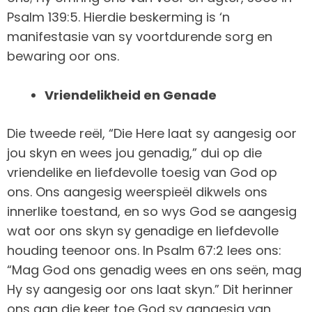
Psalm 139:5. Hierdie beskerming is ‘n
manifestasie van sy voortdurende sorg en
bewaring oor ons.
Vriendelikheid en Genade
Die tweede reël, “Die Here laat sy aangesig oor
jou skyn en wees jou genadig,” dui op die
vriendelike en liefdevolle toesig van God op
ons. Ons aangesig weerspieël dikwels ons
innerlike toestand, en so wys God se aangesig
wat oor ons skyn sy genadige en liefdevolle
houding teenoor ons. In Psalm 67:2 lees ons:
“Mag God ons genadig wees en ons seën, mag
Hy sy aangesig oor ons laat skyn.” Dit herinner
ons aan die keer toe God sy aangesig van