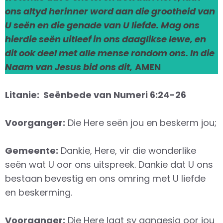
ons altyd herinner word aan die grootheid van
U seën en die genade van U liefde. Mag ons
hierdie seën uitleef in ons daaglikse lewe, en
dit ook deel met alle mense rondom ons. In die
Naam van Jesus bid ons dit,
AMEN
Litanie: Seënbede van Numeri 6:24-26
Voorganger:
Die Here seën jou en beskerm jou;
Gemeente:
Dankie, Here, vir die wonderlike
seën wat U oor ons uitspreek. Dankie dat U ons
bestaan bevestig en ons omring met U liefde
en beskerming.
Voorganger:
Die Here laat sy aangesig oor jou