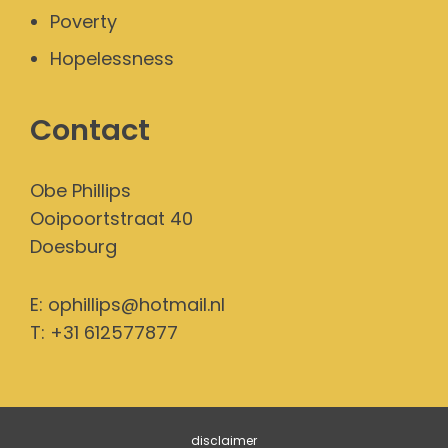
Poverty
Hopelessness
Contact
Obe Phillips
Ooipoortstraat 40
Doesburg
E:
ophillips@hotmail.nl
T: +31 612577877
disclaimer