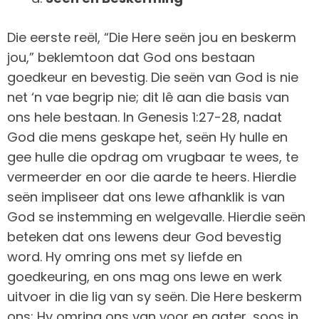
Die eerste reël, “Die Here seën jou en beskerm
jou,” beklemtoon dat God ons bestaan
goedkeur en bevestig. Die seën van God is nie
net ‘n vae begrip nie; dit lê aan die basis van
ons hele bestaan. In Genesis 1:27-28, nadat
God die mens geskape het, seën Hy hulle en
gee hulle die opdrag om vrugbaar te wees, te
vermeerder en oor die aarde te heers. Hierdie
seën impliseer dat ons lewe afhanklik is van
God se instemming en welgevalle. Hierdie seën
beteken dat ons lewens deur God bevestig
word. Hy omring ons met sy liefde en
goedkeuring, en ons mag ons lewe en werk
uitvoer in die lig van sy seën. Die Here beskerm
ons; Hy omring ons van voor en agter, soos in