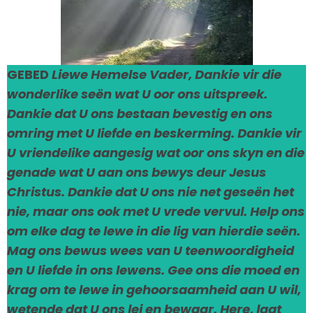
GEBED
Liewe Hemelse Vader, Dankie vir die
wonderlike seën wat U oor ons uitspreek.
Dankie dat U ons bestaan bevestig en ons
omring met U liefde en beskerming. Dankie vir
U vriendelike aangesig wat oor ons skyn en die
genade wat U aan ons bewys deur Jesus
Christus. Dankie dat U ons nie net geseën het
nie, maar ons ook met U vrede vervul. Help ons
om elke dag te lewe in die lig van hierdie seën.
Mag ons bewus wees van U teenwoordigheid
en U liefde in ons lewens. Gee ons die moed en
krag om te lewe in gehoorsaamheid aan U wil,
wetende dat U ons lei en bewaar. Here, laat