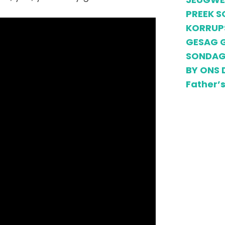
PREEK S
KORRUPS
GESAG G
SONDAG 
BY ONS 
Father’