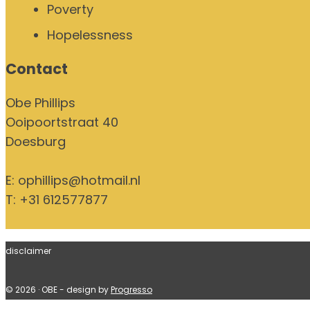
Poverty
Hopelessness
Contact
Obe Phillips
Ooipoortstraat 40
Doesburg
E:
ophillips@hotmail.nl
T: +31 612577877
disclaimer
© 2026 · OBE - design by
Progresso