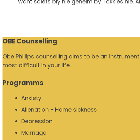
want soiets bly nie geheim by Tokkies nie. A
OBE Counselling
Obe Phillips counselling aims to be an instrumen
most difficult in your life.
Programms
Anxiety
Alienation - Home sickness
Depression
Marriage