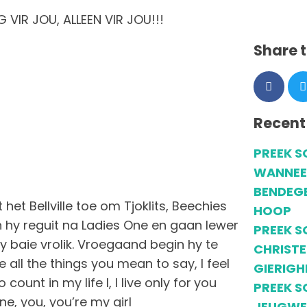
 VIR JOU, ALLEEN VIR JOU!!!
Share t
Recent
PREEK S
WANNEE
BENDEGE
et Bellville toe om Tjoklits, Beechies
HOOP
n hy reguit na Ladies One en gaan lewer
PREEK S
 hy baie vrolik. Vroegaand begin hy te
CHRISTE
e all the things you mean to say, I feel
GIERIGH
count in my life I, I live only for you
PREEK S
one, you, you’re my girl
JEUGWE