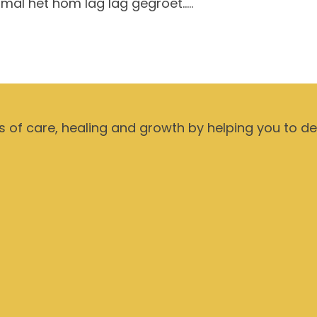
lmal het hom lag lag gegroet…..
ts of care, healing and growth by helping you to d