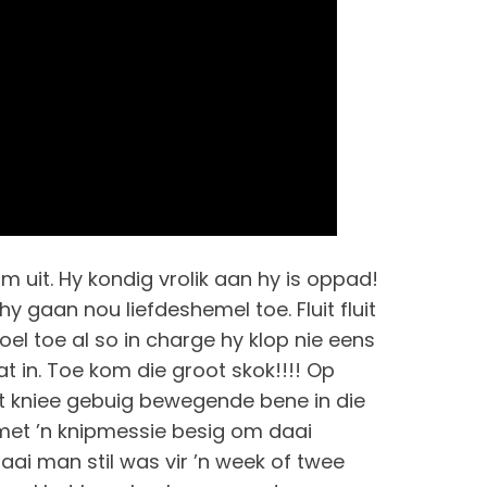
om uit. Hy kondig vrolik aan hy is oppad!
y gaan nou liefdeshemel toe. Fluit fluit
el toe al so in charge hy klop nie eens
t in. Toe kom die groot skok!!!! Op
t kniee gebuig bewegende bene in die
oe met ’n knipmessie besig om daai
aai man stil was vir ’n week of twee