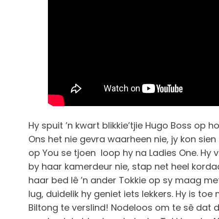
Hy spuit ’n kwart blikkie’tjie Hugo Boss op h
Ons het nie gevra waarheen nie, jy kon sien h
op You se tjoen loop hy na Ladies One. Hy vo
by haar kamerdeur nie, stap net heel kordaa
haar bed lê ’n ander Tokkie op sy maag me
lug, duidelik hy geniet iets lekkers. Hy is t
Biltong te verslind! Nodeloos om te sê dat d