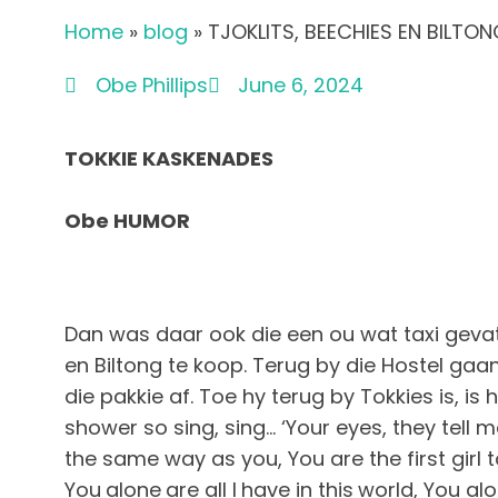
Home
»
blog
»
TJOKLITS, BEECHIES EN BILTONG
Obe Phillips
June 6, 2024
TOKKIE KASKENADES
Obe HUMOR
Dan was daar ook die een ou wat taxi gevat h
en Biltong te koop. Terug by die Hostel gaa
die pakkie af. Toe hy terug by Tokkies is, is
shower so sing, sing… ‘Your eyes, they tell m
the same way as you, You are the first girl to 
You alone are all I have in this world, You al