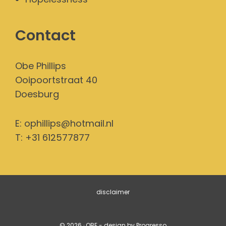
Contact
Obe Phillips
Ooipoortstraat 40
Doesburg
E:
ophillips@hotmail.nl
T: +31 612577877
disclaimer
© 2026 · OBE - design by
Progresso