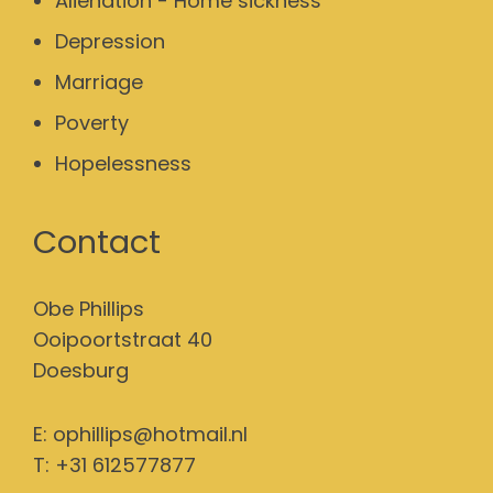
Alienation - Home sickness
Depression
Marriage
Poverty
Hopelessness
Contact
Obe Phillips
Ooipoortstraat 40
Doesburg
E:
ophillips@hotmail.nl
T: +31 612577877