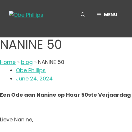
Skip
to
MENU
content
NANINE 50
Home
»
blog
»
NANINE 50
Obe Phillips
June 24, 2024
Een Ode aan Nanine op Haar 50ste Verjaardag
Lieve Nanine,