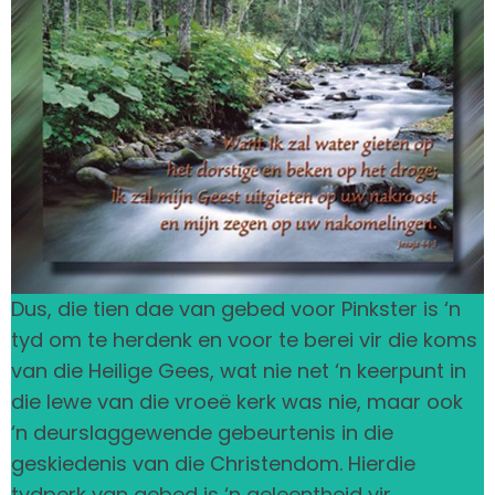
Dus, die tien dae van gebed voor Pinkster is ‘n
tyd om te herdenk en voor te berei vir die koms
van die Heilige Gees, wat nie net ‘n keerpunt in
die lewe van die vroeë kerk was nie, maar ook
‘n deurslaggewende gebeurtenis in die
geskiedenis van die Christendom. Hierdie
tydperk van gebed is ‘n geleentheid vir