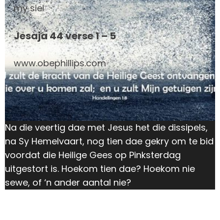
my siel
Jesaja 44 verse 1 – 5
www.obephillips.com
Na die veertig dae met Jesus het die dissipels,
na Sy Hemelvaart, nog tien dae gekry om te bid
voordat die Heilige Gees op Pinksterdag
uitgestort is. Hoekom tien dae? Hoekom nie
sewe, of ‘n ander aantal nie?