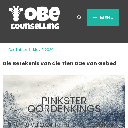
MENU
Obe Phillips
May 2, 2024
Die Betekenis van die Tien Dae van Gebed
PINKSTER
OORDENKINGS
9 TOT 19 MEI 2024 Tema : Die gees verkwik