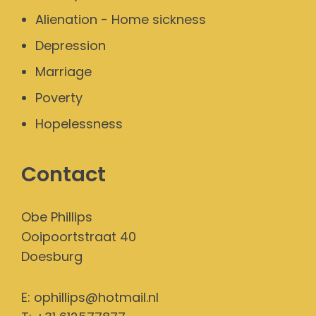
Alienation - Home sickness
Depression
Marriage
Poverty
Hopelessness
Contact
Obe Phillips
Ooipoortstraat 40
Doesburg
E:
ophillips@hotmail.nl