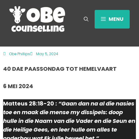
MENU
Obe Phillips
May 5, 2024
40 DAE PAASSONDAG TOT HEMELVAART
6 MEI 2024
Matteus 28:18-20
: “Gaan dan na al die nasies
toe en maak die mense my dissipels: doop
hulle in die Naam van die Vader en die Seun en
die Heilige Gees, en leer hulle om alles te
onderhou wat Ek julle beveel het.”