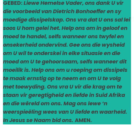
GEBED:
Liewe Hemelse Vader, ons dank U vir
die voorbeeld van Dietrich Bonhoeffer en sy
moedige dissipelskap. Ons vra dat U ons sal lei
soos U hom gelei het. Help ons om in geloof en
moed te handel, selfs wanneer ons twyfel en
onsekerheid ondervind. Gee ons die wysheid
om U wil te onderskei in elke situasie en die
moed om U te gehoorsaam, selfs wanneer dit
moeilik is. Help ons om u roeping om dissipels
te maak ernstig op te neem en om U te volg
met toewyding. Ons vra U vir die krag om te
staan vir geregtigheid en liefde in Suid Afrika
en die wêreld om ons. Mag ons lewe ‘n
weerspieëling wees van U liefde en waarheid.
In Jesus se Naam bid ons.
AMEN.