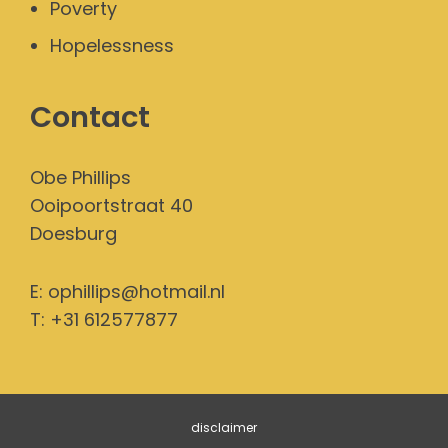
Poverty
Hopelessness
Contact
Obe Phillips
Ooipoortstraat 40
Doesburg
E:
ophillips@hotmail.nl
T: +31 612577877
disclaimer