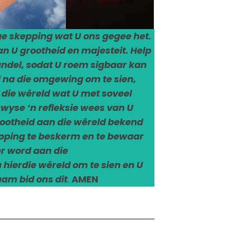
ge skepping wat U ons gegee het.
n U grootheid en majesteit. Help
andel, sodat U roem sigbaar kan
d na die omgewing om te sien,
 die wêreld wat U met soveel
wyse ‘n refleksie wees van U
rootheid aan die wêreld bekend
epping te beskerm en te bewaar
er word aan die
hierdie wêreld om te sien en U
aam bid ons dit
.
AMEN