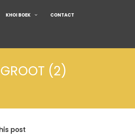
KHOI BOEK
CONTACT
 GROOT (2)
his post