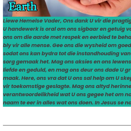
Liewe Hemelse Vader, Ons dank U vir die pragti
U handewerk is oral om ons sigbaar en getuig va
ons om die aarde met respek en eerbied te beh
bly vir alle mense. Gee ons die wysheid om goe
sodat ons kan bydra tot die instandhouding van
sorg gemaak het. Mag ons aksies en ons lewens
liefde en geduld, en mag ons deur ons dade U g
maak. Here, ons vra dat U ons sal help om U sk
vir toekomstige geslagte. Mag ons altyd herinn
verantwoordelikheid wat U ons gegee het om na 
naam te eer in alles wat ons doen. In Jesus se n