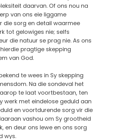
leksiteit daarvan. Of ons nou na
werp van ons eie liggame
r die sorg en detail waarmee
k tot gelowiges nie; selfs
ur die natuur se prag nie. As ons
hierdie pragtige skepping
oem van God.
ekend te wees in Sy skepping
e mensdom. Na die sondeval het
aarop te laat voortbestaan, ten
Hy werk met eindelose geduld aan
eduld en voortdurende sorg vir die
daaraan vashou om Sy grootheid
k, en deur ons lewe en ons sorg
d wys.