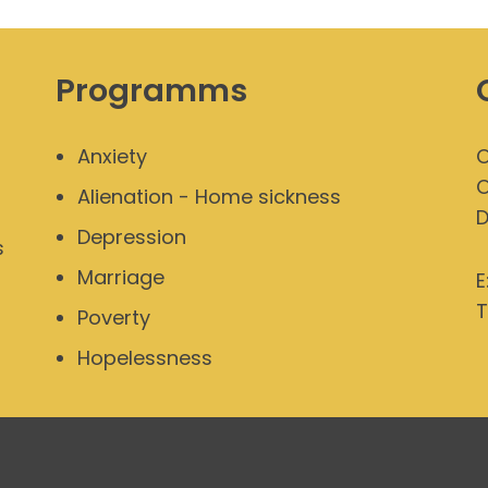
Programms
Anxiety
O
O
Alienation - Home sickness
Depression
s
Marriage
E
T
Poverty
Hopelessness