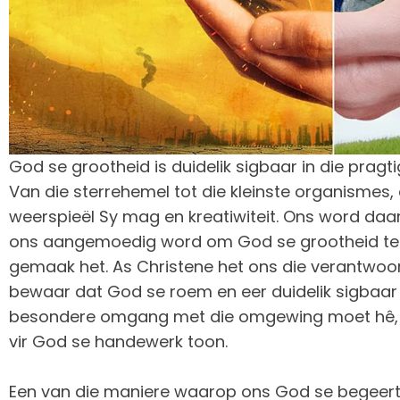
God se grootheid is duidelik sigbaar in die prag
Van die sterrehemel tot die kleinste organismes, 
weerspieël Sy mag en kreatiwiteit. Ons word daa
ons aangemoedig word om God se grootheid te si
gemaak het. As Christene het ons die verantwoor
bewaar dat God se roem en eer duidelik sigbaar b
besondere omgang met die omgewing moet hê, 
vir God se handewerk toon.
Een van die maniere waarop ons God se begeert