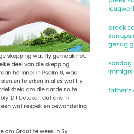
preek so
jeugwer
preek so
korrupsi
gesag go
tige skepping wat Hy gemaak het.
sondag 2
elke deel van die skepping
immigra
raan herinner in Psalm 8, waar
en en te erken in alles wat Hy
delikheid om die aarde so te
father’s
ly. Dit beteken dat ons ‘n
een wat respek en bewondering
e om Groot te wees in Sy