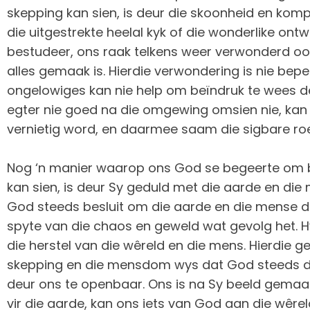
skepping kan sien, is deur die skoonheid en komp
die uitgestrekte heelal kyk of die wonderlike ont
bestudeer, ons raak telkens weer verwonderd oo
alles gemaak is. Hierdie verwondering is nie beper
ongelowiges kan nie help om beïndruk te wees de
egter nie goed na die omgewing omsien nie, kan 
vernietig word, en daarmee saam die sigbare r
Nog ‘n manier waarop ons God se begeerte om b
kan sien, is deur Sy geduld met die aarde en di
God steeds besluit om die aarde en die mense d
spyte van die chaos en geweld wat gevolg het. 
die herstel van die wêreld en die mens. Hierdie g
skepping en die mensdom wys dat God steeds 
deur ons te openbaar. Ons is na Sy beeld gemaa
vir die aarde, kan ons iets van God aan die wêrel