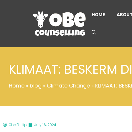
HOME
ABOU
KLIMAAT: BESKERM D
Home
»
blog
»
Climate Change
»
KLIMAAT: BES
Obe Phillips
July 16, 2024