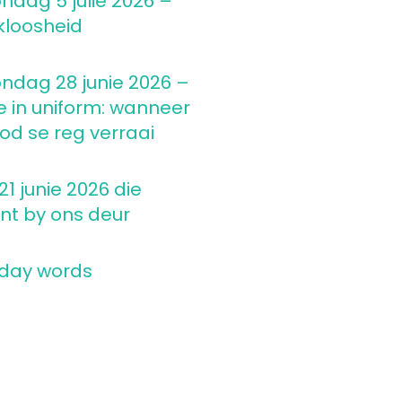
ndag 5 julie 2026 –
kloosheid
ndag 28 junie 2026 –
e in uniform: wanneer
d se reg verraai
1 junie 2026 die
nt by ons deur
 day words