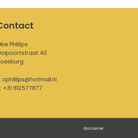
Contact
be Phillips
oipoortstraat 40
Doesburg
:
ophillips@hotmail.nl
: +31 612577877
disclaimer