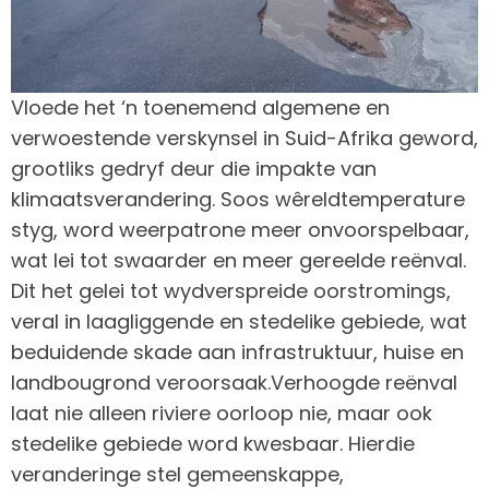
Vloede het ‘n toenemend algemene en
verwoestende verskynsel in Suid-Afrika geword,
grootliks gedryf deur die impakte van
klimaatsverandering. Soos wêreldtemperature
styg, word weerpatrone meer onvoorspelbaar,
wat lei tot swaarder en meer gereelde reënval.
Dit het gelei tot wydverspreide oorstromings,
veral in laagliggende en stedelike gebiede, wat
beduidende skade aan infrastruktuur, huise en
landbougrond veroorsaak.Verhoogde reënval
laat nie alleen riviere oorloop nie, maar ook
stedelike gebiede word kwesbaar. Hierdie
veranderinge stel gemeenskappe,