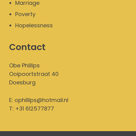
Marriage
Poverty
Hopelessness
Contact
Obe Phillips
Ooipoortstraat 40
Doesburg
E:
ophillips@hotmail.nl
T: +31 612577877