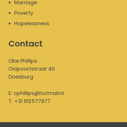
Marriage
Poverty
Hopelessness
Contact
Obe Phillips
Ooipoortstraat 40
Doesburg
E:
ophillips@hotmail.nl
T: +31 612577877