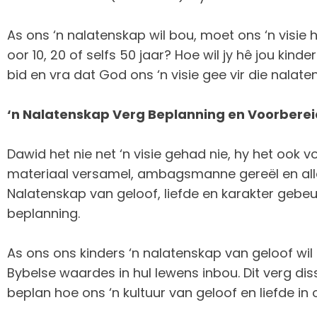
As ons ‘n nalatenskap wil bou, moet ons ‘n visie h
oor 10, 20 of selfs 50 jaar? Hoe wil jy hê jou kin
bid en vra dat God ons ‘n visie gee vir die nala
‘n Nalatenskap Verg Beplanning en Voorberei
Dawid het nie net ‘n visie gehad nie, hy het ook v
materiaal versamel, ambagsmanne gereël en alles 
Nalatenskap van geloof, liefde en karakter gebeur
beplanning.
As ons ons kinders ‘n nalatenskap van geloof wi
Bybelse waardes in hul lewens inbou. Dit verg dis
beplan hoe ons ‘n kultuur van geloof en liefde in