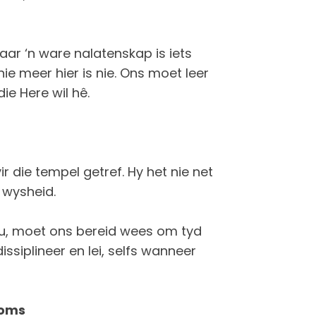
ar ‘n ware nalatenskap is iets
ie meer hier is nie. Ons moet leer
ie Here wil hê.
 die tempel getref. Hy het nie net
 wysheid.
bou, moet ons bereid wees om tyd
issiplineer en lei, selfs wanneer
koms