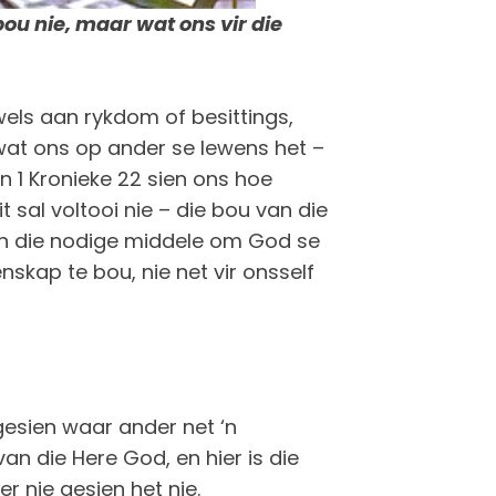
bou nie, maar wat ons vir die
els aan rykdom of besittings,
wat ons op ander se lewens het –
n 1 Kronieke 22 sien ons hoe
t sal voltooi nie – die bou van die
n en die nodige middele om God se
skap te bou, nie net vir onsself
 gesien waar ander net ‘n
van die Here God, en hier is die
der nie gesien het nie.