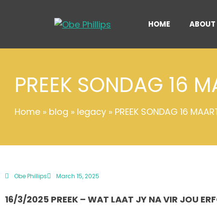
HOME
ABOUT
PREEK SONDAG 16 M
Home
»
blog
»
legacy
»
PREEK SONDAG 16 MAAR
Obe Phillips
March 15, 2025
16/3/2025 PREEK – WAT LAAT JY NA VIR JOU E