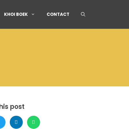
KHOI BOEK
CONTACT
his post