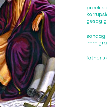
preek so
korrupsi
gesag go
sondag 2
immigra
father’s