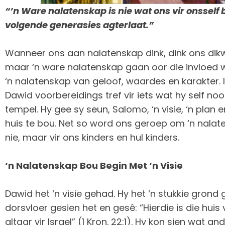
“’n Ware nalatenskap is nie wat ons vir onsself 
volgende generasies agterlaat.”
Wanneer ons aan nalatenskap dink, dink ons dikw
maar ‘n ware nalatenskap gaan oor die invloed 
‘n nalatenskap van geloof, waardes en karakter. I
Dawid voorbereidings tref vir iets wat hy self nooi
tempel. Hy gee sy seun, Salomo, ‘n visie, ‘n pla
huis te bou. Net so word ons geroep om ‘n nalaten
nie, maar vir ons kinders en hul kinders.
‘n Nalatenskap Bou Begin Met ‘n Visie
Dawid het ‘n visie gehad. Hy het ‘n stukkie grond
dorsvloer gesien het en gesê: “Hierdie is die huis 
altaar vir Israel” (1 Kron. 22:1). Hy kon sien wat an