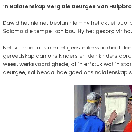
‘n Nalatenskap Verg Die Deurgee Van Hulpbr
Dawid het nie net beplan nie – hy het aktief voo
Salomo die tempel kon bou. Hy het gesorg vir hout
Net so moet ons nie net geestelike waarheid deel
gereedskap aan ons kinders en kleinkinders oordra
wees, werksvaardighede, of ‘n erfstuk wat ‘n stor
deurgee, sal bepaal hoe goed ons nalatenskap 