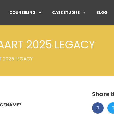
COUNSELING
CASE STUDIES
BLOG
AART 2025 LEGACY
T 2025 LEGACY
Share t
RFGENAME?