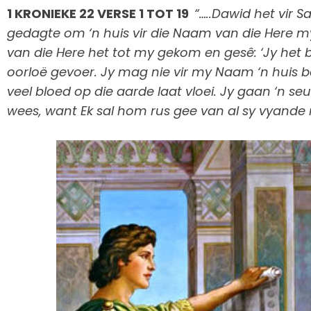
1 KRONIEKE 22 VERSE 1 TOT 19
“…..Dawid het vir 
gedagte om ‘n huis vir die Naam van die Here 
van die Here het tot my gekom en gesê: ‘Jy het b
oorloë gevoer. Jy mag nie vir my Naam ‘n huis b
veel bloed op die aarde laat vloei. Jy gaan ‘n s
wees, want Ek sal hom rus gee van al sy vyand