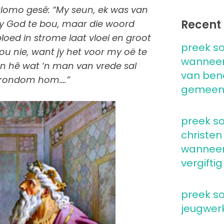
Salomo gesê: “My seun, ek was van
Recent 
my God te bou, maar die woord
loed in strome laat vloei en groot
preek so
ou nie, want jy het voor my oë te
wanneer
eun hê wat ‘n man van vrede sal
van ben
e rondom hom….”
gemeen
preek so
christen
wanneer 
vergiftig
preek so
jeugwer