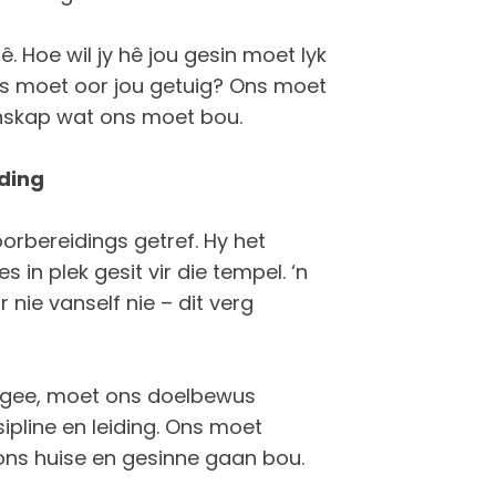
ê. Hoe wil jy hê jou gesin moet lyk
ders moet oor jou getuig? Ons moet
tenskap wat ons moet bou.
ding
oorbereidings getref. Hy het
in plek gesit vir die tempel. ‘n
 nie vanself nie – dit verg
l gee, moet ons doelbewus
sipline en leiding. Ons moet
 ons huise en gesinne gaan bou.