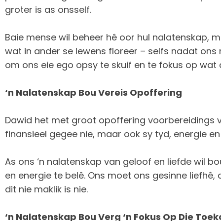
groter is as onsself.
Baie mense wil beheer hê oor hul nalatenskap, ma
wat in ander se lewens floreer – selfs nadat ons n
om ons eie ego opsy te skuif en te fokus op wat d
‘n Nalatenskap Bou Vereis Opoffering
Dawid het met groot opoffering voorbereidings vir
finansieel gegee nie, maar ook sy tyd, energie en
As ons ‘n nalatenskap van geloof en liefde wil 
en energie te belê. Ons moet ons gesinne liefhê, d
dit nie maklik is nie.
‘n Nalatenskap Bou Verg ‘n Fokus Op Die Toe