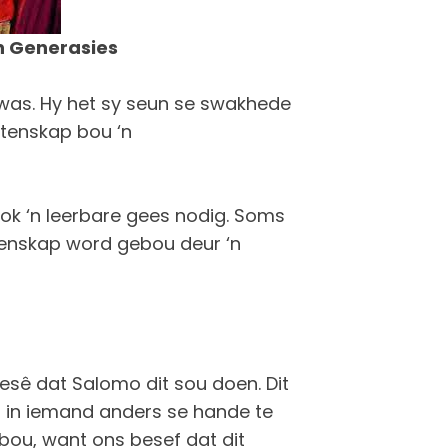
n Generasies
was. Hy het sy seun se swakhede
atenskap bou ‘n
ook ‘n leerbare gees nodig. Soms
atenskap word gebou deur ‘n
sê dat Salomo dit sou doen. Dit
 in iemand anders se hande te
 bou, want ons besef dat dit