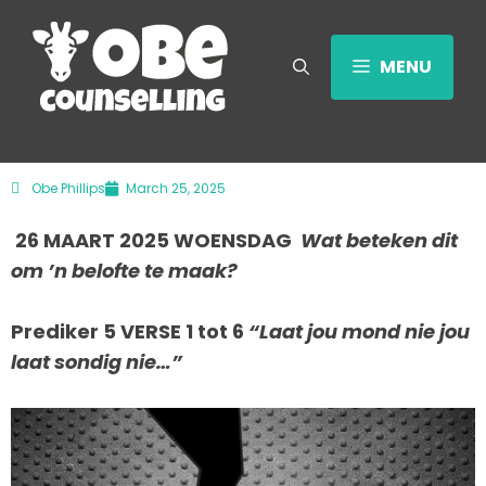
MENU
Obe Phillips
March 25, 2025
26 MAART 2025 WOENSDAG
Wat beteken dit
om ’n belofte te maak?
Prediker 5 VERSE 1 tot 6
“Laat jou mond nie jou
laat sondig nie…”